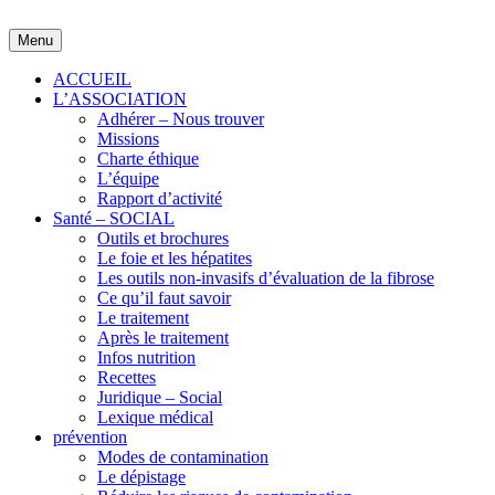
Skip
to
Menu
content
ACCUEIL
L’ASSOCIATION
Adhérer – Nous trouver
Missions
Charte éthique
L’équipe
Rapport d’activité
Santé – SOCIAL
Outils et brochures
Le foie et les hépatites
Les outils non-invasifs d’évaluation de la fibrose
Ce qu’il faut savoir
Le traitement
Après le traitement
Infos nutrition
Recettes
Juridique – Social
Lexique médical
prévention
Modes de contamination
Le dépistage