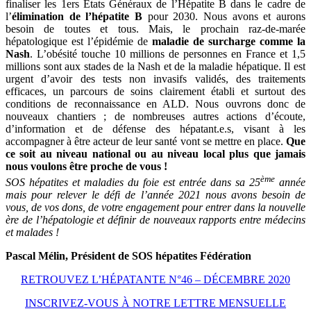
finaliser les 1ers États Généraux de l’Hépatite B dans le cadre de
l’
élimination
de l’hépatite B
pour 2030. Nous avons et aurons
besoin de toutes et tous. Mais, le prochain raz-de-marée
hépatologique est l’épidémie de
maladie de surcharge comme la
Nash
. L’obésité touche 10 millions de personnes en France et 1,5
millions sont aux stades de la Nash et de la maladie hépatique. Il est
urgent d’avoir des tests non invasifs validés, des traitements
efficaces, un parcours de soins clairement établi et surtout des
conditions de reconnaissance en ALD. Nous ouvrons donc de
nouveaux chantiers ; de nombreuses autres actions d’écoute,
d’information et de défense des hépatant.e.s, visant à les
accompagner à être acteur de leur santé vont se mettre en place.
Que
ce soit au niveau national ou au niveau local plus que jamais
nous voulons être proche de vous !
ème
SOS hépatites et maladies du foie est entrée dans sa 25
année
mais pour relever le défi de l’année 2021 nous avons besoin de
vous, de vos dons, de votre engagement pour entrer dans la nouvelle
ère de l’hépatologie et définir de nouveaux rapports entre médecins
et malades !
Pascal Mélin, Président de SOS hépatites Fédération
RETROUVEZ L’HÉPATANTE N°46 – DÉCEMBRE 2020
INSCRIVEZ-VOUS À NOTRE LETTRE MENSUELLE