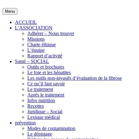
Skip
to
Menu
content
ACCUEIL
L’ASSOCIATION
Adhérer – Nous trouver
Missions
Charte éthique
L’équipe
Rapport d’activité
Santé – SOCIAL
Outils et brochures
Le foie et les hépatites
Les outils non-invasifs d’évaluation de la fibrose
Ce qu’il faut savoir
Le traitement
Après le traitement
Infos nutrition
Recettes
Juridique – Social
Lexique médical
prévention
Modes de contamination
Le dépistage