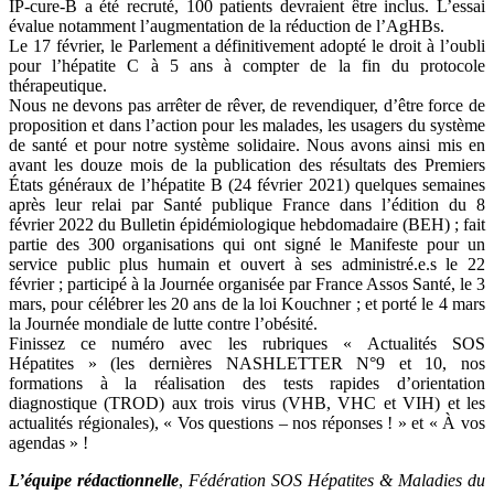
IP-cure-B a été recruté, 100 patients devraient être inclus. L’essai
évalue notamment l’augmentation de la réduction de l’AgHBs.
Le 17 février, le Parlement a définitivement adopté le droit à l’oubli
pour l’hépatite C à 5 ans à compter de la fin du protocole
thérapeutique.
Nous ne devons pas arrêter de rêver, de revendiquer, d’être force de
proposition et dans l’action pour les malades, les usagers du système
de santé et pour notre système solidaire. Nous avons ainsi mis en
avant les douze mois de la publication des résultats des Premiers
États généraux de l’hépatite B (24 février 2021) quelques semaines
après leur relai par Santé publique France dans l’édition du 8
février 2022 du Bulletin épidémiologique hebdomadaire (BEH) ; fait
partie des 300 organisations qui ont signé le Manifeste pour un
service public plus humain et ouvert à ses administré.e.s le 22
février ; participé à la Journée organisée par France Assos Santé, le 3
mars, pour célébrer les 20 ans de la loi Kouchner ; et porté le 4 mars
la Journée mondiale de lutte contre l’obésité.
Finissez ce numéro avec les rubriques « Actualités SOS
Hépatites » (les dernières NASHLETTER N°9 et 10, nos
formations à la réalisation des tests rapides d’orientation
diagnostique (TROD) aux trois virus (VHB, VHC et VIH) et les
actualités régionales), « Vos questions – nos réponses ! » et « À vos
agendas » !
L’équipe rédactionnelle
,
Fédération SOS Hépatites & Maladies du