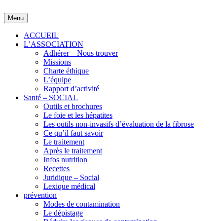
Skip
to
Menu
content
ACCUEIL
L’ASSOCIATION
Adhérer – Nous trouver
Missions
Charte éthique
L’équipe
Rapport d’activité
Santé – SOCIAL
Outils et brochures
Le foie et les hépatites
Les outils non-invasifs d’évaluation de la fibrose
Ce qu’il faut savoir
Le traitement
Après le traitement
Infos nutrition
Recettes
Juridique – Social
Lexique médical
prévention
Modes de contamination
Le dépistage