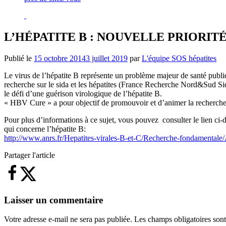
L’HÉPATITE B : NOUVELLE PRIORITÉ
Publié le
15 octobre 2014
3 juillet 2019
par
L'équipe SOS hépatites
Le virus de l’hépatite B représente un problème majeur de santé publ
recherche sur le sida et les hépatites (France Recherche Nord&Sud Sid
le défi d’une guérison virologique de l’hépatite B.
« HBV Cure » a pour objectif de promouvoir et d’animer la recherche fo
Pour plus d’informations à ce sujet, vous pouvez consulter le lien ci-
qui concerne l’hépatite B:
http://www.anrs.fr/Hepatites-virales-B-et-C/Recherche-fondamental
Partager l'article
Laisser un commentaire
Votre adresse e-mail ne sera pas publiée.
Les champs obligatoires son