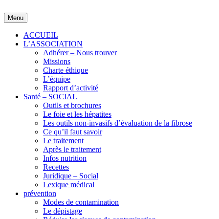
Skip
to
Menu
content
ACCUEIL
L’ASSOCIATION
Adhérer – Nous trouver
Missions
Charte éthique
L’équipe
Rapport d’activité
Santé – SOCIAL
Outils et brochures
Le foie et les hépatites
Les outils non-invasifs d’évaluation de la fibrose
Ce qu’il faut savoir
Le traitement
Après le traitement
Infos nutrition
Recettes
Juridique – Social
Lexique médical
prévention
Modes de contamination
Le dépistage