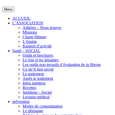
Skip
to
Menu
content
ACCUEIL
L’ASSOCIATION
Adhérer – Nous trouver
Missions
Charte éthique
L’équipe
Rapport d’activité
Santé – SOCIAL
Outils et brochures
Le foie et les hépatites
Les outils non-invasifs d’évaluation de la fibrose
Ce qu’il faut savoir
Le traitement
Après le traitement
Infos nutrition
Recettes
Juridique – Social
Lexique médical
prévention
Modes de contamination
Le dépistage