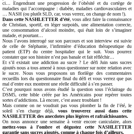
ci… Engendrant une progression de l’obésité et du cortège de
maladies qui l’accompagne : diabète, maladies cardiovasculaires et
… NASH (ou plutôt SLD, car, vous verrez, on change de nom !)
.
Dans cette NASHLETTER d’été
, vous allez faire la connaissance
de Christian, sportif, en léger surpoids, une alimentation correcte,
une consommation d’alcool moindre, qui était loin de s’imaginer
malade, et pourtant…
Nous l’avons interrogé sur son parcours et son interview est suivie
de celle de Stéphanie, l’infirmière d’éducation thérapeutique du
patient (ETP) du centre hospitalier qui le suit. Vous pourrez
constater que son histoire n’est pas banale et fait réfléchir…
Et s’il existait une addiction au sucre ? Le défi Juin sans sucres
ajoutés nous a tous amené à nous questionner sur notre relation avec
le sucre. Nous vous proposons un florilège des commentaires
recueillis lors du questionnaire final du défi et vous verrez que pas
mal d’entre eux montrent une réelle difficulté à s’en passer.
C’est pourquoi nous avons étudié la question sous l’éclairage du
DSM5, cette bible créée par les Américains pour repérer toutes
sortes d’addictions. Là encore, c’est assez troublant !
Mais comme on ne voudrait pas vous plomber la fin de l’été, le
soleil s’en charge déjà,
vous trouverez aussi dans cette
NASHLETTER des anecdotes plus légères et rafraîchissantes
.
On nous annonce une semaine à venir encore caniculaire, alors
mettez-vous à l’ombre et dégustez cette NASHLETTER
garantie sans sucres ajoutés, comme à chaque fois d’ailleurs.