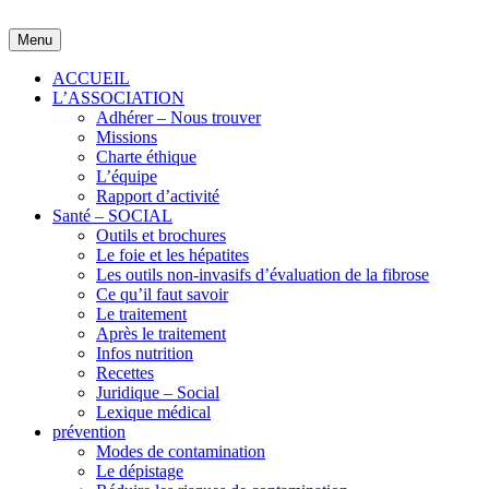
Skip
to
Menu
content
ACCUEIL
L’ASSOCIATION
Adhérer – Nous trouver
Missions
Charte éthique
L’équipe
Rapport d’activité
Santé – SOCIAL
Outils et brochures
Le foie et les hépatites
Les outils non-invasifs d’évaluation de la fibrose
Ce qu’il faut savoir
Le traitement
Après le traitement
Infos nutrition
Recettes
Juridique – Social
Lexique médical
prévention
Modes de contamination
Le dépistage