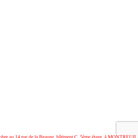
ctobre au 14 rue de la Beaune, bâtiment C, 5ème étage, à MONTREUIL