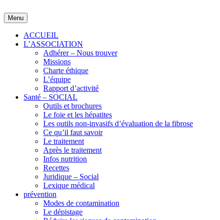
Skip
to
Menu
content
ACCUEIL
L’ASSOCIATION
Adhérer – Nous trouver
Missions
Charte éthique
L’équipe
Rapport d’activité
Santé – SOCIAL
Outils et brochures
Le foie et les hépatites
Les outils non-invasifs d’évaluation de la fibrose
Ce qu’il faut savoir
Le traitement
Après le traitement
Infos nutrition
Recettes
Juridique – Social
Lexique médical
prévention
Modes de contamination
Le dépistage