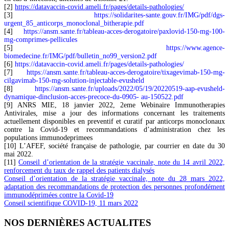
[2]
https://datavaccin-covid.ameli.fr/pages/details-pathologies/
[3]
https://solidarites-sante.gouv.fr/IMG/pdf/dgs-
urgent_85_anticorps_monoclonal_bitherapie.pdf
[4]
https://ansm.sante.fr/tableau-acces-derogatoire/paxlovid-150-mg-100-
mg-comprimes-pellicules
[5]
https://www.agence-
biomedecine.fr/IMG/pdf/bulletin_no99_version2.pdf
[6]
https://datavaccin-covid.ameli.fr/pages/details-pathologies/
[7]
https://ansm.sante.fr/tableau-acces-derogatoire/tixagevimab-150-mg-
cilgavimab-150-mg-solution-injectable-evusheld
[8]
https://ansm.sante.fr/uploads/2022/05/19/20220519-aap-evusheld-
dynamique-dinclusion-acces-precoce-du-0905- au-150522.pdf
[9] ANRS MIE, 18 janvier 2022, 2eme Webinaire Immunotherapies
Antivirales, mise a jour des informations concernant les traitements
actuellement disponibles en preventif et curatif par anticorps monoclonaux
contre la Covid-19 et recommandations d’administration chez les
populations immunodeprimees
[10] L’AFEF, société française de pathologie, par courrier en date du 30
mai 2022.
[11]
Conseil d’orientation de la stratégie vaccinale, note du 14 avril 2022,
renforcement du taux de rappel des patients dialysés
Conseil d’orientation de la stratégie vaccinale, note du 28 mars 2022,
adaptation des recommandations de protection des personnes profondément
immunodéprimées contre la Covid-19
Conseil scientifique COVID-19, 11 mars 2022
NOS DERNIÈRES ACTUALITES