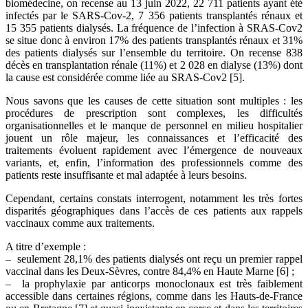
biomédecine, on recense au 13 juin 2022, 22 711 patients ayant été
infectés par le SARS-Cov-2, 7 356 patients transplantés rénaux et
15 355 patients dialysés. La fréquence de l’infection à SRAS-Cov2
se situe donc à environ 17% des patients transplantés rénaux et 31%
des patients dialysés sur l’ensemble du territoire. On recense 838
décès en transplantation rénale (11%) et 2 028 en dialyse (13%) dont
la cause est considérée comme liée au SRAS-Cov2 [5].
Nous savons que les causes de cette situation sont multiples : les
procédures de prescription sont complexes, les difficultés
organisationnelles et le manque de personnel en milieu hospitalier
jouent un rôle majeur, les connaissances et l’efficacité des
traitements évoluent rapidement avec l’émergence de nouveaux
variants, et, enfin, l’information des professionnels comme des
patients reste insuffisante et mal adaptée à leurs besoins.
Cependant, certains constats interrogent, notamment les très fortes
disparités géographiques dans l’accès de ces patients aux rappels
vaccinaux comme aux traitements.
A titre d’exemple :
– seulement 28,1% des patients dialysés ont reçu un premier rappel
vaccinal dans les Deux-Sèvres, contre 84,4% en Haute Marne [6] ;
– la prophylaxie par anticorps monoclonaux est très faiblement
accessible dans certaines régions, comme dans les Hauts-de-France