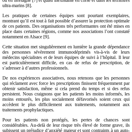
ou en Bretagne [7] et quasi inexistante en corse et dans les territoires
ultra-marins [8].
Les pratiques de certaines équipes sont pourtant exemplaires,
montrant qu’il est tout à fait possible d’assurer la protection optimale
de ces patients. Des organisations très performantes ont été mises en
place dans certaines régions, comme nos associations l’ont constaté
notamment en Alsace [9].
Cette situation met singulièrement en lumière la grande dépendance
des personnes sévèrement immunodéprimés vis-à-vis de leurs
médecins spécialistes et de leurs équipes de suivi à l’hôpital. Il leur
est particulièrement difficile, en cas de refus de prescription, de
s’adresser à d’autres professionnels.
De nos expériences associatives, nous retenons que les personnes
qui réclament avec force les prescriptions finissent fréquemment par
obtenir satisfaction, même si cela prend du temps et si des refus
persistent. Nous craignons que les patients les moins informés, les
moins entourés, les plus socialement défavorisés soient ceux qui
accèdent le plus difficilement aux traitements, notamment aux
traitements prophylactiques.
Pour les patients non protégés, les pertes de chances sont
considérables. Au-delà de leur risque très élevé de forme grave, ils
subissent un préjudice d’anxiété majeur et sont contraints à un auto-