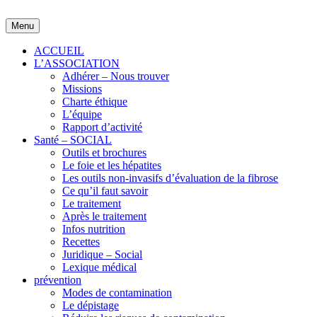
Skip
to
Menu
content
ACCUEIL
L’ASSOCIATION
Adhérer – Nous trouver
Missions
Charte éthique
L’équipe
Rapport d’activité
Santé – SOCIAL
Outils et brochures
Le foie et les hépatites
Les outils non-invasifs d’évaluation de la fibrose
Ce qu’il faut savoir
Le traitement
Après le traitement
Infos nutrition
Recettes
Juridique – Social
Lexique médical
prévention
Modes de contamination
Le dépistage