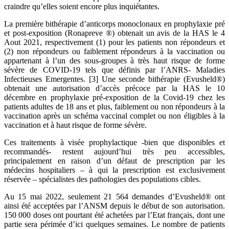
craindre qu’elles soient encore plus inquiétantes.
La première bithérapie d’anticorps monoclonaux en prophylaxie pré
et post-exposition (Ronapreve ®) obtenait un avis de la HAS le 4
Aout 2021, respectivement (1) pour les patients non répondeurs et
(2) non répondeurs ou faiblement répondeurs à la vaccination ou
appartenant à l’un des sous-groupes à très haut risque de forme
sévère de COVID-19 tels que définis par l’ANRS- Maladies
Infectieuses Emergentes. [3] Une seconde bithérapie (Evusheld®)
obtenait une autorisation d’accès précoce par la HAS le 10
décembre en prophylaxie pré-exposition de la Covid-19 chez les
patients adultes de 18 ans et plus, faiblement ou non répondeurs à la
vaccination après un schéma vaccinal complet ou non éligibles à la
vaccination et à haut risque de forme sévère.
Ces traitements à visée prophylactique -bien que disponibles et
recommandés- restent aujourd’hui très peu accessibles,
principalement en raison d’un défaut de prescription par les
médecins hospitaliers – à qui la prescription est exclusivement
réservée – spécialistes des pathologies des populations cibles.
Au 15 mai 2022, seulement 21 564 demandes d’Evusheld® ont
ainsi été acceptées par l’ANSM depuis le début de son autorisation.
150 000 doses ont pourtant été achetées par l’Etat français, dont une
partie sera périmée d’ici quelques semaines. Le nombre de patients