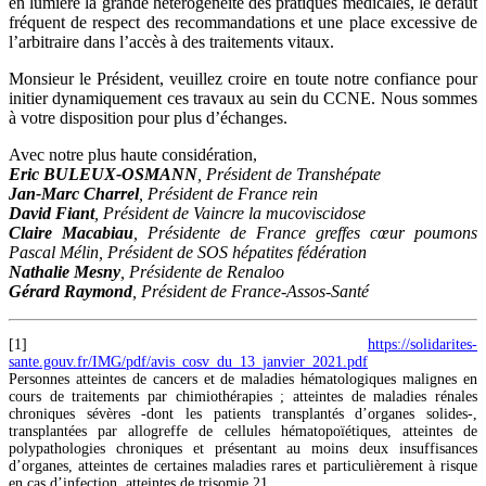
en lumière la grande hétérogénéité des pratiques médicales, le défaut
fréquent de respect des recommandations et une place excessive de
l’arbitraire dans l’accès à des traitements vitaux.
Monsieur le Président, veuillez croire en toute notre confiance pour
initier dynamiquement ces travaux au sein du CCNE. Nous sommes
à votre disposition pour plus d’échanges.
Avec notre plus haute considération,
Eric BULEUX-OSMANN
, Président de Transhépate
Jan-Marc Charrel
, Président de France rein
David Fiant
, Président de Vaincre la mucoviscidose
Claire Macabiau
, Présidente de France greffes cœur poumons
Pascal Mélin, Président de SOS hépatites fédération
Nathalie Mesny
, Présidente de Renaloo
Gérard Raymond
, Président de France-Assos-Santé
[1]
https://solidarites-
sante.gouv.fr/IMG/pdf/avis_cosv_du_13_janvier_2021.pdf
Personnes atteintes de cancers et de maladies hématologiques malignes en
cours de traitements par chimiothérapies ; atteintes de maladies rénales
chroniques sévères -dont les patients transplantés d’organes solides-,
transplantées par allogreffe de cellules hématopoïétiques, atteintes de
polypathologies chroniques et présentant au moins deux insuffisances
d’organes, atteintes de certaines maladies rares et particulièrement à risque
en cas d’infection, atteintes de trisomie 21.