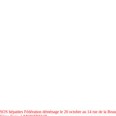
SOS hépatites Fédération déménage le 20 octobre au 14 rue de la Beau