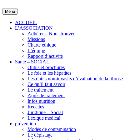
Skip
to
Menu
content
ACCUEIL
L’ASSOCIATION
Adhérer – Nous trouver
Missions
Charte éthique
L’équipe
Rapport d’activité
Santé – SOCIAL
Outils et brochures
Le foie et les hépatites
Les outils non-invasifs d’évaluation de la fibrose
Ce qu’il faut savoir
Le traitement
Après le traitement
Infos nutrition
Recettes
Juridique – Social
Lexique médical
prévention
Modes de contamination
Le dépistage