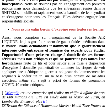
inacceptable.
Nous ne doutons pas de l’engagement des pouvoirs
publics mais nous demandons que les entreprises réunies dans le
SNITEM se mobilisent rapidement sous la bannière de leur syndicat
et s’engagent pour tous les Français. Elles doivent engager leur
responsabilité sociale.
Nous avons enfin besoin d’oxygène sous toutes ses formes
Aussi, nous comptons sur l’engagement de la Société AIR
LIQUIDE, le plus gros fournisseur de gaz et fluides médicaux dans
le monde.
Nous demandons instamment que le gouvernement
interroge cette entreprise et réunisse des experts pour étudier
l’opportunité d’une prise en charge à domicile de ces formes
sérieuses mais non critiques et qui ne pourront pas toutes être
hospitalisées
faute de lits et pour savoir si la mise à disposition
d’oxygène à domicile permettrait de diminuer les risques de voir
appliquer une « éthique de guerre » obligeant douloureusement les
soignants à opérer un tri sur la base d’un constat de maladies
associées, même s’il s’agit a priori de formes de pneumonie
COVID-19 moins critiques.
[1]
Miraglio
est une entreprise qui réalise un chiffre d’affaire de près
de 600 millions d’€. Elle est située dans la région de Turin, en
Lombardie. En savoir plus
ici
.
[2]
Testing the Efficacy of Homemade Masks : Would They Protect in