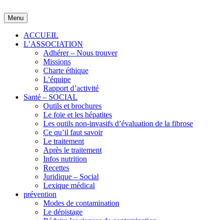
Skip
to
Menu
content
ACCUEIL
L’ASSOCIATION
Adhérer – Nous trouver
Missions
Charte éthique
L’équipe
Rapport d’activité
Santé – SOCIAL
Outils et brochures
Le foie et les hépatites
Les outils non-invasifs d’évaluation de la fibrose
Ce qu’il faut savoir
Le traitement
Après le traitement
Infos nutrition
Recettes
Juridique – Social
Lexique médical
prévention
Modes de contamination
Le dépistage