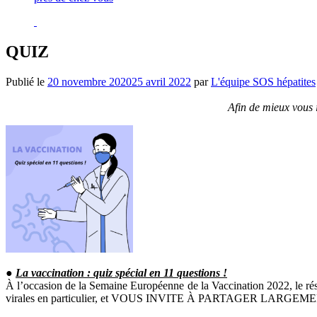
QUIZ
Publié le
20 novembre 2020
25 avril 2022
par
L'équipe SOS hépatites
Afin de mieux vous 
●
La
vaccination : q
uiz
spécial
en 11 questions !
À l’occasion de la Semaine Européenne de la Vaccination 2022, le rés
virales en particulier, et VOUS INVITE À PARTAGER LARGE