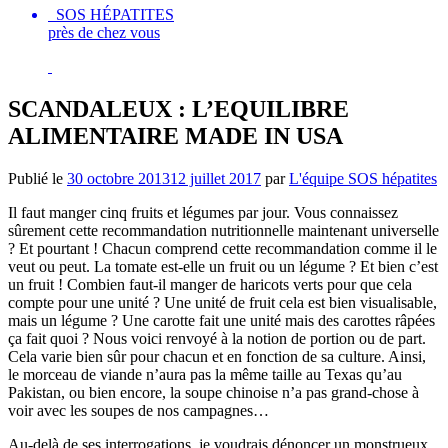
SOS HÉPATITES
près de chez vous
SCANDALEUX : L’EQUILIBRE
ALIMENTAIRE MADE IN USA
Publié le
30 octobre 2013
12 juillet 2017
par
L'équipe SOS hépatites
Il faut manger cinq fruits et légumes par jour. Vous connaissez
sûrement cette recommandation nutritionnelle maintenant universelle
? Et pourtant ! Chacun comprend cette recommandation comme il le
veut ou peut. La tomate est-elle un fruit ou un légume ? Et bien c’est
un fruit ! Combien faut-il manger de haricots verts pour que cela
compte pour une unité ? Une unité de fruit cela est bien visualisable,
mais un légume ? Une carotte fait une unité mais des carottes râpées
ça fait quoi ? Nous voici renvoyé à la notion de portion ou de part.
Cela varie bien sûr pour chacun et en fonction de sa culture. Ainsi,
le morceau de viande n’aura pas la même taille au Texas qu’au
Pakistan, ou bien encore, la soupe chinoise n’a pas grand-chose à
voir avec les soupes de nos campagnes…
Au-delà de ses interrogations, je voudrais dénoncer un monstrueux