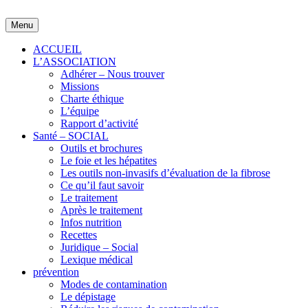
Skip
to
Menu
content
ACCUEIL
L’ASSOCIATION
Adhérer – Nous trouver
Missions
Charte éthique
L’équipe
Rapport d’activité
Santé – SOCIAL
Outils et brochures
Le foie et les hépatites
Les outils non-invasifs d’évaluation de la fibrose
Ce qu’il faut savoir
Le traitement
Après le traitement
Infos nutrition
Recettes
Juridique – Social
Lexique médical
prévention
Modes de contamination
Le dépistage