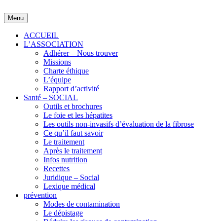
Skip
to
Menu
content
ACCUEIL
L’ASSOCIATION
Adhérer – Nous trouver
Missions
Charte éthique
L’équipe
Rapport d’activité
Santé – SOCIAL
Outils et brochures
Le foie et les hépatites
Les outils non-invasifs d’évaluation de la fibrose
Ce qu’il faut savoir
Le traitement
Après le traitement
Infos nutrition
Recettes
Juridique – Social
Lexique médical
prévention
Modes de contamination
Le dépistage