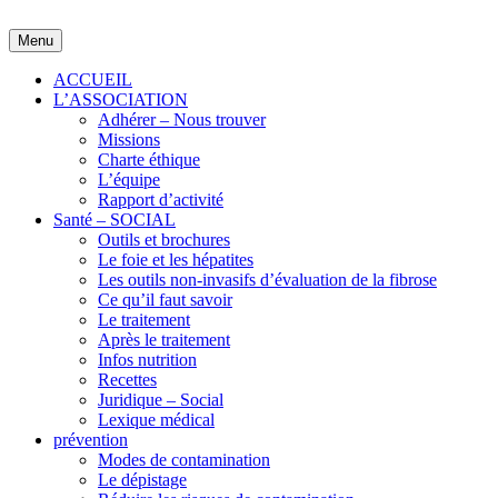
Skip
to
Menu
content
ACCUEIL
L’ASSOCIATION
Adhérer – Nous trouver
Missions
Charte éthique
L’équipe
Rapport d’activité
Santé – SOCIAL
Outils et brochures
Le foie et les hépatites
Les outils non-invasifs d’évaluation de la fibrose
Ce qu’il faut savoir
Le traitement
Après le traitement
Infos nutrition
Recettes
Juridique – Social
Lexique médical
prévention
Modes de contamination
Le dépistage