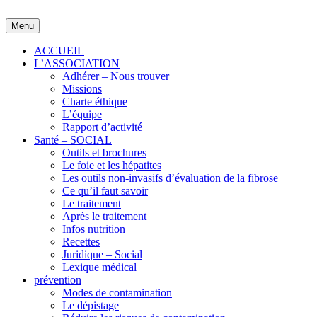
Skip
to
Menu
content
ACCUEIL
L’ASSOCIATION
Adhérer – Nous trouver
Missions
Charte éthique
L’équipe
Rapport d’activité
Santé – SOCIAL
Outils et brochures
Le foie et les hépatites
Les outils non-invasifs d’évaluation de la fibrose
Ce qu’il faut savoir
Le traitement
Après le traitement
Infos nutrition
Recettes
Juridique – Social
Lexique médical
prévention
Modes de contamination
Le dépistage