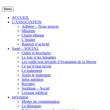
Skip
to
Menu
content
ACCUEIL
L’ASSOCIATION
Adhérer – Nous trouver
Missions
Charte éthique
L’équipe
Rapport d’activité
Santé – SOCIAL
Outils et brochures
Le foie et les hépatites
Les outils non-invasifs d’évaluation de la fibrose
Ce qu’il faut savoir
Le traitement
Après le traitement
Infos nutrition
Recettes
Juridique – Social
Lexique médical
prévention
Modes de contamination
Le dépistage