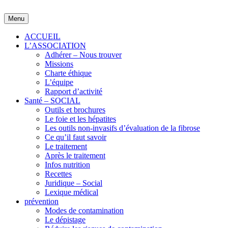
Skip
to
Menu
content
ACCUEIL
L’ASSOCIATION
Adhérer – Nous trouver
Missions
Charte éthique
L’équipe
Rapport d’activité
Santé – SOCIAL
Outils et brochures
Le foie et les hépatites
Les outils non-invasifs d’évaluation de la fibrose
Ce qu’il faut savoir
Le traitement
Après le traitement
Infos nutrition
Recettes
Juridique – Social
Lexique médical
prévention
Modes de contamination
Le dépistage