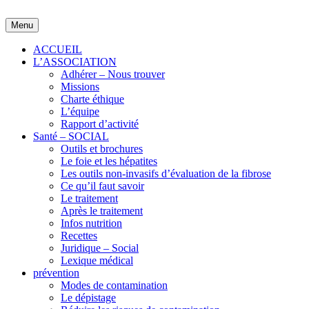
Skip
to
Menu
content
ACCUEIL
L’ASSOCIATION
Adhérer – Nous trouver
Missions
Charte éthique
L’équipe
Rapport d’activité
Santé – SOCIAL
Outils et brochures
Le foie et les hépatites
Les outils non-invasifs d’évaluation de la fibrose
Ce qu’il faut savoir
Le traitement
Après le traitement
Infos nutrition
Recettes
Juridique – Social
Lexique médical
prévention
Modes de contamination
Le dépistage