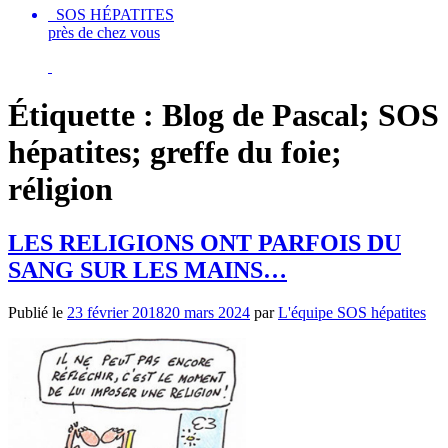
SOS HÉPATITES
près de chez vous
Étiquette :
Blog de Pascal; SOS
hépatites; greffe du foie;
réligion
LES RELIGIONS ONT PARFOIS DU
SANG SUR LES MAINS…
Publié le
23 février 2018
20 mars 2024
par
L'équipe SOS hépatites