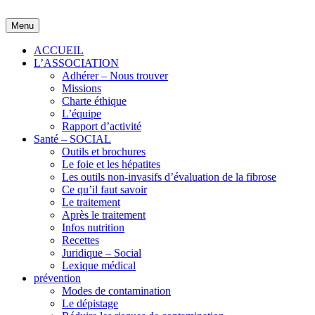
Skip
to
Menu
content
ACCUEIL
L’ASSOCIATION
Adhérer – Nous trouver
Missions
Charte éthique
L’équipe
Rapport d’activité
Santé – SOCIAL
Outils et brochures
Le foie et les hépatites
Les outils non-invasifs d’évaluation de la fibrose
Ce qu’il faut savoir
Le traitement
Après le traitement
Infos nutrition
Recettes
Juridique – Social
Lexique médical
prévention
Modes de contamination
Le dépistage