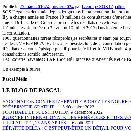
Publié le
25 mars 2016
24 janvier 2024
par
L'équipe SOS hépatites
SOS Hépatites demande depuis longtemps l’augmentation du nombre de t
Il y a chaque année en France 10 millions de consultations d’anesthé
que le Dr Lasalle de Grasse a présenté les résultats de ce travail.
L’étude s’est déroulée du 3 avril au 10 juillet 2015 dans le centre hosp
la consultation.
1003 questionnaires furent récupérés (les secrétaires n’étant pas toujo
des tests VHB/VHC/VIH. Les anesthésistes lors de la consultation pouv
Résultats : aucun dépistage positif pour le VIH et le VHB mais 4 pos
consultations semble intéressante.
Les Sociétés Savantes SFAR (Société Francaise d’Anesthésie et de Réan
Un exemple à suivre.
Pascal Mélin
LE BLOG DE PASCAL
VACCINATION CONTRE L’HEPATITE B CHEZ LES NOURRIS
PRÉSERVATIF GRATUIT…
13 décembre 2022
FOOTBALL ET SUBSTITUTION
9 décembre 2022
JOURNÉE INTERNATIONALE DES BÉNÉVOLES ET DES V
L’HÉPATITE C, 25 ANS APRÈS…
6 août 2021
HÉPATITE DELTA : C’EST PEUT-ÊTRE UN DÉTAIL POUR 