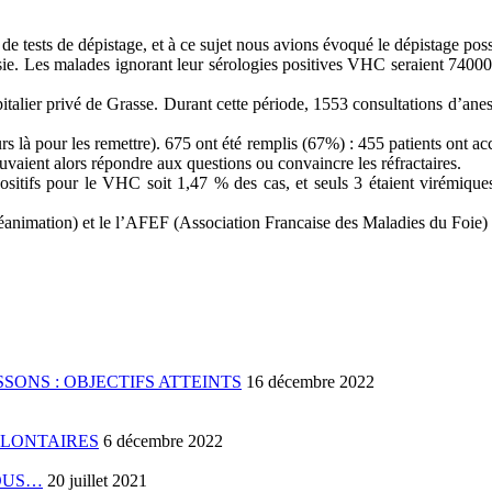
ests de dépistage, et à ce sujet nous avions évoqué le dépistage possib
sie. Les malades ignorant leur sérologies positives VHC seraient 7400
italier privé de Grasse. Durant cette période, 1553 consultations d’anest
urs là pour les remettre). 675 ont été remplis (67%) : 455 patients ont 
aient alors répondre aux questions ou convaincre les réfractaires.
itifs pour le VHC soit 1,47 % des cas, et seuls 3 étaient virémiques 
imation) et le l’AFEF (Association Francaise des Maladies du Foie) doi
SONS : OBJECTIFS ATTEINTS
16 décembre 2022
OLONTAIRES
6 décembre 2022
VOUS…
20 juillet 2021