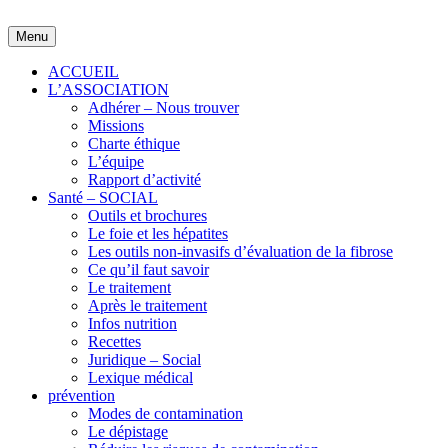
Skip
to
Menu
content
ACCUEIL
L’ASSOCIATION
Adhérer – Nous trouver
Missions
Charte éthique
L’équipe
Rapport d’activité
Santé – SOCIAL
Outils et brochures
Le foie et les hépatites
Les outils non-invasifs d’évaluation de la fibrose
Ce qu’il faut savoir
Le traitement
Après le traitement
Infos nutrition
Recettes
Juridique – Social
Lexique médical
prévention
Modes de contamination
Le dépistage