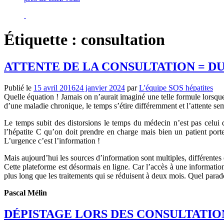
Étiquette :
consultation
ATTENTE DE LA CONSULTATION = D
Publié le
15 avril 2016
24 janvier 2024
par
L'équipe SOS hépatites
Quelle équation ! Jamais on n’aurait imaginé une telle formule lorsque
d’une maladie chronique, le temps s’étire différemment et l’attente se
Le temps subit des distorsions le temps du médecin n’est pas celui
l’hépatite C qu’on doit prendre en charge mais bien un patient porte
L’urgence c’est l’information !
Mais aujourd’hui les sources d’information sont multiples, différentes 
Cette plateforme est désormais en ligne. Car l’accès à une information
plus long que les traitements qui se réduisent à deux mois. Quel parado
Pascal Mélin
DÉPISTAGE LORS DES CONSULTATIO