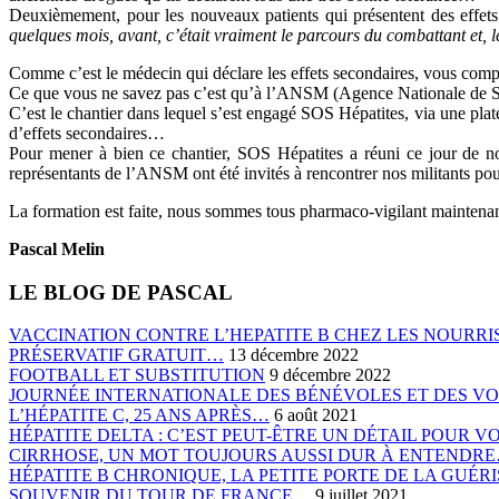
Deuxièmement, pour les nouveaux patients qui présentent des effets i
quelques mois, avant, c’était vraiment le parcours du combattant et, le
Comme c’est le médecin qui déclare les effets secondaires, vous compr
Ce que vous ne savez pas c’est qu’à l’ANSM (Agence Nationale de Sécu
C’est le chantier dans lequel s’est engagé SOS Hépatites, via une pla
d’effets secondaires…
Pour mener à bien ce chantier, SOS Hépatites a réuni ce jour de n
représentants de l’ANSM ont été invités à rencontrer nos militants pou
La formation est faite, nous sommes tous pharmaco-vigilant maintenan
Pascal Melin
LE BLOG DE PASCAL
VACCINATION CONTRE L’HEPATITE B CHEZ LES NOURRIS
PRÉSERVATIF GRATUIT…
13 décembre 2022
FOOTBALL ET SUBSTITUTION
9 décembre 2022
JOURNÉE INTERNATIONALE DES BÉNÉVOLES ET DES V
L’HÉPATITE C, 25 ANS APRÈS…
6 août 2021
HÉPATITE DELTA : C’EST PEUT-ÊTRE UN DÉTAIL POUR 
CIRRHOSE, UN MOT TOUJOURS AUSSI DUR À ENTENDR
HÉPATITE B CHRONIQUE, LA PETITE PORTE DE LA GUÉ
SOUVENIR DU TOUR DE FRANCE…
9 juillet 2021