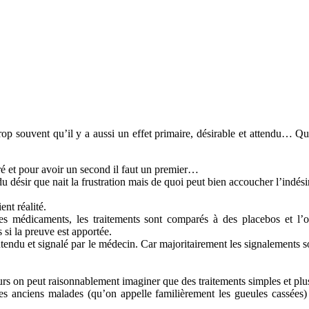
rop souvent qu’il y a aussi un effet primaire, désirable et attendu… Qui 
iré et pour avoir un second il faut un premier…
 désir que nait la frustration mais de quoi peut bien accoucher l’indési
ent réalité.
s médicaments, les traitements sont comparés à des placebos et l’o
s si la preuve est apportée.
, entendu et signalé par le médecin. Car majoritairement les signalements
eurs on peut raisonnablement imaginer que des traitements simples et pl
es anciens malades (qu’on appelle familièrement les gueules cassées) 