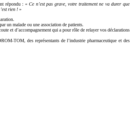
vent répondu :
«
Ce n’est pas grave, votre traitement ne va durer que
est rien !
»
aration.
ar un malade ou une association de patients.
écoute et d’accompagnement qui a pour rôle de relayer vos déclarations
s DROM-TOM, des représentants de l’industrie pharmaceutique et des