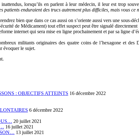
nattendus, lorsqu’ils en parlent à leur médecin, il leur est trop sou
s patients enduraient des trucs autrement plus difficiles, mais vous ce n’
endrez bien que dans ce cas aussi on s’oriente aussi vers une sous-décl
rité de Médicament) tout effet suspect peut être signalé directement p
teforme internet qui sera mise en ligne prochainement et par sa ligne d’
ombreux militants originaires des quatre coins de l’hexagone et de
r évoquer le sujet.
t.
SONS : OBJECTIFS ATTEINTS
16 décembre 2022
OLONTAIRES
6 décembre 2022
VOUS…
20 juillet 2021
E…
16 juillet 2021
RISON…
13 juillet 2021