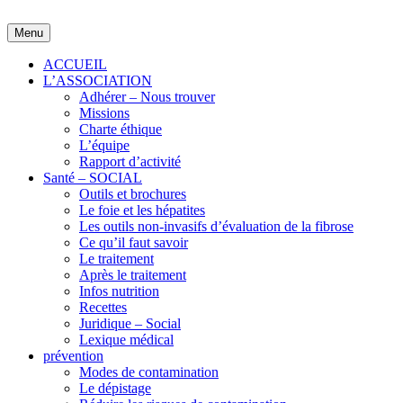
Skip
to
Menu
content
ACCUEIL
L’ASSOCIATION
Adhérer – Nous trouver
Missions
Charte éthique
L’équipe
Rapport d’activité
Santé – SOCIAL
Outils et brochures
Le foie et les hépatites
Les outils non-invasifs d’évaluation de la fibrose
Ce qu’il faut savoir
Le traitement
Après le traitement
Infos nutrition
Recettes
Juridique – Social
Lexique médical
prévention
Modes de contamination
Le dépistage