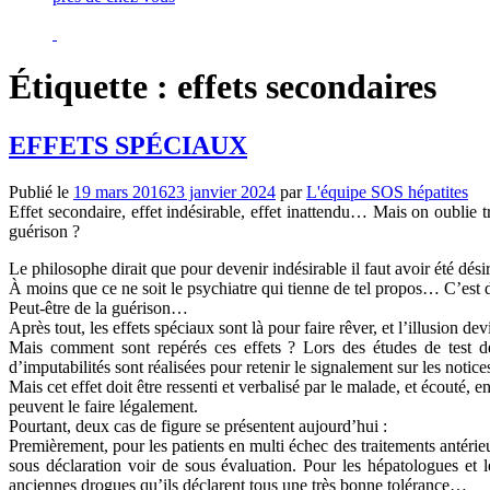
Étiquette :
effets secondaires
EFFETS SPÉCIAUX
Publié le
19 mars 2016
23 janvier 2024
par
L'équipe SOS hépatites
Effet secondaire, effet indésirable, effet inattendu… Mais on oublie t
guérison ?
Le philosophe dirait que pour devenir indésirable il faut avoir été dés
À moins que ce ne soit le psychiatre qui tienne de tel propos… C’est du
Peut-être de la guérison…
Après tout, les effets spéciaux sont là pour faire rêver, et l’illusion devi
Mais comment sont repérés ces effets ? Lors des études de test de
d’imputabilités sont réalisées pour retenir le signalement sur les notice
Mais cet effet doit être ressenti et verbalisé par le malade, et écouté
peuvent le faire légalement.
Pourtant, deux cas de figure se présentent aujourd’hui :
Premièrement, pour les patients en multi échec des traitements antéri
sous déclaration voir de sous évaluation. Pour les hépatologues et l
anciennes drogues qu’ils déclarent tous une très bonne tolérance…