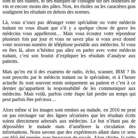
sont ni des filantes, ni des marques de consigne sur des bouteilles de
vin et encore moins des pâtes. Non, les étoiles ou les caractères gras
soulignent les résultats en dehors des normes.
Là, vous n’osez pas déranger votre spécialiste ou votre médecin
traitant en vous disant que s’il y a quelque chose de grave les
médecins vous appelleront… Mais vous écoutez votre répondeur
plusieurs fois par jour et vous ne savez plus si vous avez donné
votre nouveau numéro de téléphone portable aux médecins. Si vous
en êtes là, alors n’hésitez pas allez en parler avec votre médecin
traitant, c’est son boulot d’expliquer les résultats d’analyse aux
patients.
Mais qu’en est il des examens de radio, écho, scanner, IRM ? Ils
sont prescrits par le médecin traitant ou le spécialiste, et à l’heure
actuelle ils sont souvent remis uniquement au patient et c’est à ce
dernier qu’appartient la responsabilité de les communiquer aux
médecins. Mais voilà, parfois cette étape fait perdre un temps qui
peut parfois être précieux…
Alors même si les images sont remises au malade, en 2016 ne peut
on pas envisager sur des lignes sécurisées que les résultats écrits
soient directement adressés aux médecins. Le but n’étant pas de
déposséder le malade mais d’améliorer la circulation des
informations. Nous savons que des expériences allant dans ce sens
ont déjà été menées avec beaucoup de succès. Alors chiche, la radio