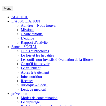
Skip
to
Menu
content
ACCUEIL
L’ASSOCIATION
Adhérer – Nous trouver
Missions
Charte éthique
L’équipe
Rapport d’activité
Santé – SOCIAL
Outils et brochures
Le foie et les hépatites
Les outils non-invasifs d’évaluation de la fibrose
Ce qu’il faut savoir
Le traitement
Après le traitement
Infos nutrition
Recettes
Juridique – Social
Lexique médical
prévention
Modes de contamination
Le dépistage