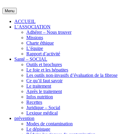
Skip
to
Menu
content
ACCUEIL
L’ASSOCIATION
Adhérer – Nous trouver
Missions
Charte éthique
L’équipe
Rapport d’activité
Santé – SOCIAL
Outils et brochures
Le foie et les hépatites
Les outils non-invasifs d’évaluation de la fibrose
Ce qu’il faut savoir
Le traitement
Après le traitement
Infos nutrition
Recettes
Juridique – Social
Lexique médical
prévention
Modes de contamination
Le dépistage