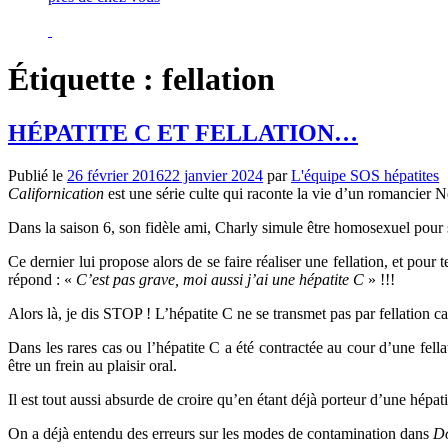
Étiquette :
fellation
HÉPATITE C ET FELLATION…
Publié le
26 février 2016
22 janvier 2024
par
L'équipe SOS hépatites
Californication
est une série culte qui raconte la vie d’un romancier 
Dans la saison 6, son fidèle ami, Charly simule être homosexuel pour 
Ce dernier lui propose alors de se faire réaliser une fellation, et pour t
répond : «
C’est pas grave, moi aussi j’ai une hépatite C
» !!!
Alors là, je dis STOP ! L’hépatite C ne se transmet pas par fellation c
Dans les rares cas ou l’hépatite C a été contractée au cour d’une fella
être un frein au plaisir oral.
Il est tout aussi absurde de croire qu’en étant déjà porteur d’une hép
On a déjà entendu des erreurs sur les modes de contamination dans
Do