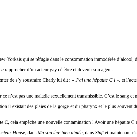
New-Yorkais qui se réfugie dans le consommation immodérée d’alcool, de 
se rapprocher d’un acteur gay célèbre et devenir son agent.
enter de s’y soustraire Charly lui dit : «
J’ai une hépatite C !
», et l’act
ar ce n’est pas une maladie sexuellement transmissible. C’est le sang et 
tion il existait des plaies de la gorge et du pharynx et le plus souvent
atite C, cela empêche une nouvelle contamination ! Avoir une hépatite C
cteur House
, dans
Ma sorcière bien aimée
, dans
Shift
et maintenant c’