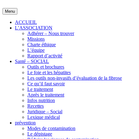
Skip
to
Menu
content
ACCUEIL
L’ASSOCIATION
Adhérer – Nous trouver
Missions
Charte éthique
L’équipe
Rapport d’activité
Santé – SOCIAL
Outils et brochures
Le foie et les hépatites
Les outils non-invasifs d’évaluation de la fibrose
Ce qu’il faut savoir
Le traitement
Après le traitement
Infos nutrition
Recettes
Juridique – Social
Lexique médical
prévention
Modes de contamination
Le dépistage