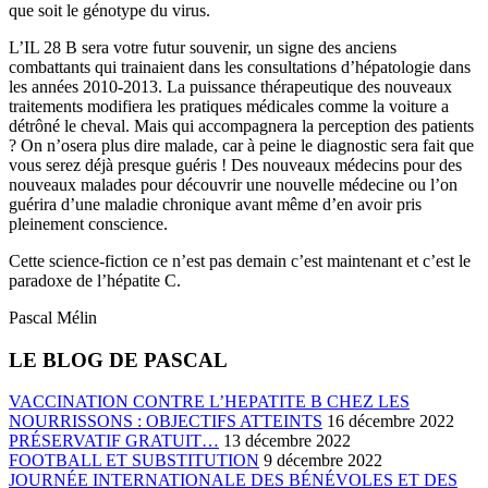
que soit le génotype du virus.
L’IL 28 B sera votre futur souvenir, un signe des anciens
combattants qui trainaient dans les consultations d’hépatologie dans
les années 2010-2013. La puissance thérapeutique des nouveaux
traitements modifiera les pratiques médicales comme la voiture a
détrôné le cheval. Mais qui accompagnera la perception des patients
? On n’osera plus dire malade, car à peine le diagnostic sera fait que
vous serez déjà presque guéris ! Des nouveaux médecins pour des
nouveaux malades pour découvrir une nouvelle médecine ou l’on
guérira d’une maladie chronique avant même d’en avoir pris
pleinement conscience.
Cette science-fiction ce n’est pas demain c’est maintenant et c’est le
paradoxe de l’hépatite C.
Pascal Mélin
LE BLOG DE PASCAL
VACCINATION CONTRE L’HEPATITE B CHEZ LES
NOURRISSONS : OBJECTIFS ATTEINTS
16 décembre 2022
PRÉSERVATIF GRATUIT…
13 décembre 2022
FOOTBALL ET SUBSTITUTION
9 décembre 2022
JOURNÉE INTERNATIONALE DES BÉNÉVOLES ET DES