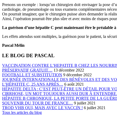
Prenons un exemple : lorsqu’un chirurgien doit envisager la pose d’une
cardiologie, de pneumologie ou tous examens complémentaires nécessai
On pourrait imaginer, que le chirurgien puisse alors demander la réalisa
Ainsi, l’opération pourrait être plus sûre et avec moins de risques pour
La guérison d’une hépatite C peut maintenant être le préalable à 
Les effets attendus sont multiples, la guérison pour le patient, la sécur
Pascal Mélin
LE BLOG DE PASCAL
VACCINATION CONTRE L’HEPATITE B CHEZ LES NOURRIS
PRÉSERVATIF GRATUIT…
13 décembre 2022
FOOTBALL ET SUBSTITUTION
9 décembre 2022
JOURNÉE INTERNATIONALE DES BÉNÉVOLES ET DES V
L’HÉPATITE C, 25 ANS APRÈS…
6 août 2021
HÉPATITE DELTA : C’EST PEUT-ÊTRE UN DÉTAIL POUR 
CIRRHOSE, UN MOT TOUJOURS AUSSI DUR À ENTENDR
HÉPATITE B CHRONIQUE, LA PETITE PORTE DE LA GUÉ
SOUVENIR DU TOUR DE FRANCE…
9 juillet 2021
TROD VHB OUI, MAIS AVEC LE VACCIN !
6 juillet 2021
Tous les articles du blog