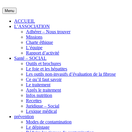
Skip
to
Menu
content
ACCUEIL
L’ASSOCIATION
Adhérer – Nous trouver
Missions
Charte éthique
L’équipe
Rapport d’activité
Santé – SOCIAL
Outils et brochures
Le foie et les hépatites
Les outils non-invasifs d’évaluation de la fibrose
Ce qu’il faut savoir
Le traitement
Après le traitement
Infos nutrition
Recettes
Juridique – Social
Lexique médical
prévention
Modes de contamination
Le dépistage