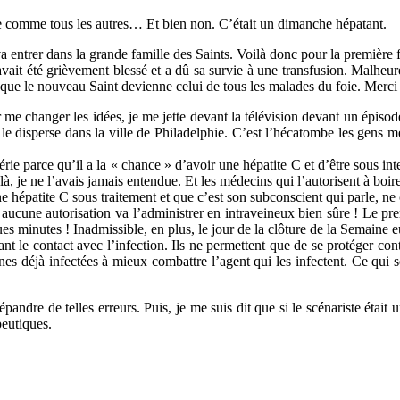
re comme tous les autres… Et bien non. C’était un dimanche hépatant.
 entrer dans la grande famille des Saints. Voilà donc pour la première f
 avait été grièvement blessé et a dû sa survie à une transfusion. Malheu
que le nouveau Saint devienne celui de tous les malades du foie. Merci 
ur me changer les idées, je me jette devant la télévision devant un épis
t le disperse dans la ville de Philadelphie. C’est l’hécatombe les gens m
rie parce qu’il a la « chance » d’avoir une hépatite C et d’être sous int
à, je ne l’avais jamais entendue. Et les médecins qui l’autorisent à boire
ne hépatite C sous traitement et que c’est son subconscient qui parle, ne
s aucune autorisation va l’administrer en intraveineux bien sûre ! Le pr
es minutes ! Inadmissible, en plus, le jour de la clôture de la Semaine 
ant le contact avec l’infection. Ils ne permettent que de se protéger c
es déjà infectées à mieux combattre l’agent qui les infectent. Ce qui se 
pandre de telles erreurs. Puis, je me suis dit que si le scénariste était 
peutiques.