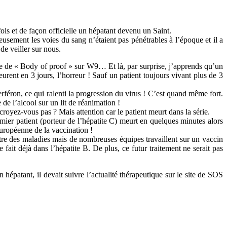
ois et de façon officielle un hépatant devenu un Saint.
reusement les voies du sang n’étaient pas pénétrables à l’époque et il a
de veiller sur nous.
ode de « Body of proof » sur W9… Et là, par surprise, j’apprends qu’un
eurent en 3 jours, l’horreur ! Sauf un patient toujours vivant plus de 3
erféron, ce qui ralenti la progression du virus ! C’est quand même fort.
 de l’alcool sur un lit de réanimation !
 croyez-vous pas ? Mais attention car le patient meurt dans la série.
emier patient (porteur de l’hépatite C) meurt en quelques minutes alors
européenne de la vaccination !
ontre des maladies mais de nombreuses équipes travaillent sur un vaccin
fait déjà dans l’hépatite B. De plus, ce futur traitement ne serait pas
un hépatant, il devait suivre l’actualité thérapeutique sur le site de SOS