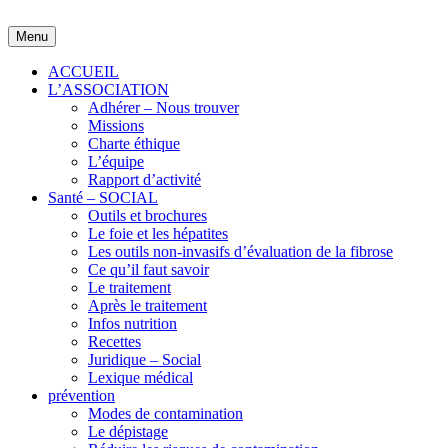
Skip
to
Menu
content
ACCUEIL
L’ASSOCIATION
Adhérer – Nous trouver
Missions
Charte éthique
L’équipe
Rapport d’activité
Santé – SOCIAL
Outils et brochures
Le foie et les hépatites
Les outils non-invasifs d’évaluation de la fibrose
Ce qu’il faut savoir
Le traitement
Après le traitement
Infos nutrition
Recettes
Juridique – Social
Lexique médical
prévention
Modes de contamination
Le dépistage