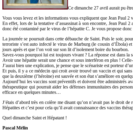
Ce dimanche 27 avril aurait pu êt
Vous vous levez et les informations vous expliquent que Jean Paul 2 va
En effet, lors de la tentative d’assassinat à son encontre, Jean Paul 2
donc été contaminé par le virus de l’hépatite C. Je vous propose donc 
La journée se poursuit dans cette débauche de Saint. Puis le soir, po
terroriste s’est auto infecté le virus de Marburg (le cousin d’Ébola) e
jours après et que l’on voit sur son lit d’isolement boire du bourbon.
Savez-vous pourquoi lui est toujours vivant ? La réponse est dans la sé
Avoir une hépatite serait une chance et sous interféron en plus ! Celle-l
J’aurai bien une explication, je pense que le scénariste est porteur d’u
Et puis, il y a ce médecin qui croit avoir trouvé un vaccin et qui san
que la deuxième (l’héroïne) est sauvée et son état s’améliore en quelqu
Aujourd’hui les vaccins sont préventifs et doivent être administrés av
thérapeutique qui pourrait aider les défenses immunitaires des personn
efficace en quelques minutes…
J’étais d’abord très en colère me disant qu’on n’avait pas le droit de ré
Hépatites et c’est pour cela qu’il avait connaissance des vaccins théra
Quel dimanche Saint et Hépatant !
Pascal Mélin