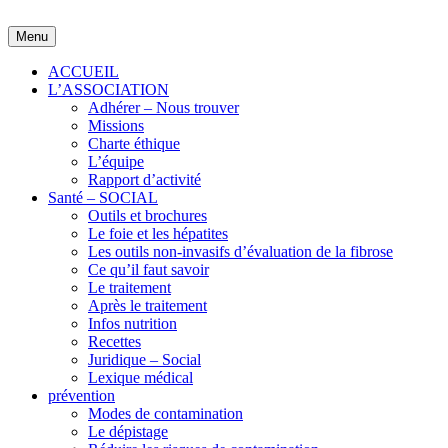
Skip
to
Menu
content
ACCUEIL
L’ASSOCIATION
Adhérer – Nous trouver
Missions
Charte éthique
L’équipe
Rapport d’activité
Santé – SOCIAL
Outils et brochures
Le foie et les hépatites
Les outils non-invasifs d’évaluation de la fibrose
Ce qu’il faut savoir
Le traitement
Après le traitement
Infos nutrition
Recettes
Juridique – Social
Lexique médical
prévention
Modes de contamination
Le dépistage