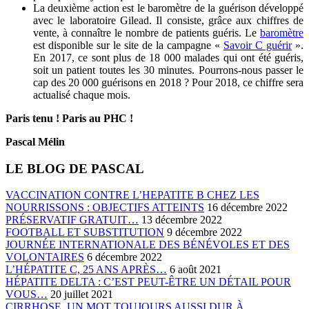
La deuxième action est le baromètre de la guérison développé
avec le laboratoire Gilead. Il consiste, grâce aux chiffres de
vente, à connaître le nombre de patients guéris. Le
baromètre
est disponible sur le site de la campagne «
Savoir C guérir
».
En 2017, ce sont plus de 18 000 malades qui ont été guéris,
soit un patient toutes les 30 minutes.
Pourrons-nous passer le
cap des 20 000 guérisons en 2018 ? Pour 2018, ce chiffre sera
actualisé chaque mois.
Paris tenu ! Paris au PHC !
Pascal Mélin
LE BLOG DE PASCAL
VACCINATION CONTRE L’HEPATITE B CHEZ LES
NOURRISSONS : OBJECTIFS ATTEINTS
16 décembre 2022
PRÉSERVATIF GRATUIT…
13 décembre 2022
FOOTBALL ET SUBSTITUTION
9 décembre 2022
JOURNÉE INTERNATIONALE DES BÉNÉVOLES ET DES
VOLONTAIRES
6 décembre 2022
L’HÉPATITE C, 25 ANS APRÈS…
6 août 2021
HÉPATITE DELTA : C’EST PEUT-ÊTRE UN DÉTAIL POUR
VOUS…
20 juillet 2021
CIRRHOSE, UN MOT TOUJOURS AUSSI DUR À