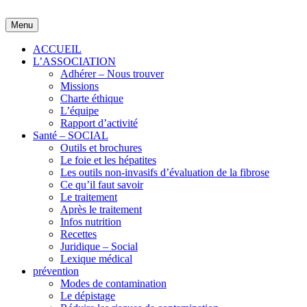
Skip
to
Menu
content
ACCUEIL
L’ASSOCIATION
Adhérer – Nous trouver
Missions
Charte éthique
L’équipe
Rapport d’activité
Santé – SOCIAL
Outils et brochures
Le foie et les hépatites
Les outils non-invasifs d’évaluation de la fibrose
Ce qu’il faut savoir
Le traitement
Après le traitement
Infos nutrition
Recettes
Juridique – Social
Lexique médical
prévention
Modes de contamination
Le dépistage