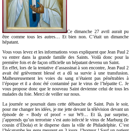
Ce dimanche 27 avril aurait pu
être comme tous les autres… Et bien non. C’était un dimanche
hépatant.
Vous vous levez et les informations vous expliquent que Jean Paul 2
va entrer dans la grande famille des Saints. Voilà donc pour la
première fois et de façon officielle un hépatant devenu un Saint.
En effet, lors de la tentative d’assassinat à son encontre, Jean Paul 2
avait été grièvement blessé et a dû sa survie à une transfusion.
Malheureusement les voies du sang n’étaient pas pénétrables à
l’époque et il a donc été contaminé par le virus de l’hépatite C. Je
vous propose donc que le nouveau Saint devienne celui de tous les
malades du foie. Merci de veiller sur nous.
La journée se poursuit dans cette débauche de Saint. Puis le soir,
pour me changer les idées, je me jette devant la télévision devant un
épisode de « Body of proof » sur W9… Et là, par surprise,
j’apprends qu’un terroriste s’est auto infecté le virus de Marburg (le
cousin d’Ébola) et le disperse dans la ville de Philadelphie. C’est
l’hécatombe les gens meurent en 3 jours, l’horreur ! Sauf un patient