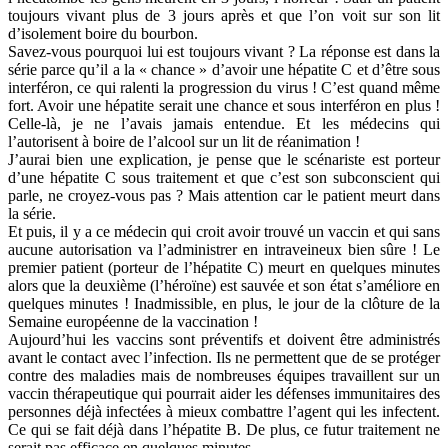
toujours vivant plus de 3 jours après et que l’on voit sur son lit
d’isolement boire du bourbon.
Savez-vous pourquoi lui est toujours vivant ? La réponse est dans la
série parce qu’il a la « chance » d’avoir une hépatite C et d’être sous
interféron, ce qui ralenti la progression du virus ! C’est quand même
fort. Avoir une hépatite serait une chance et sous interféron en plus !
Celle-là, je ne l’avais jamais entendue. Et les médecins qui
l’autorisent à boire de l’alcool sur un lit de réanimation !
J’aurai bien une explication, je pense que le scénariste est porteur
d’une hépatite C sous traitement et que c’est son subconscient qui
parle, ne croyez-vous pas ? Mais attention car le patient meurt dans
la série.
Et puis, il y a ce médecin qui croit avoir trouvé un vaccin et qui sans
aucune autorisation va l’administrer en intraveineux bien sûre ! Le
premier patient (porteur de l’hépatite C) meurt en quelques minutes
alors que la deuxième (l’héroïne) est sauvée et son état s’améliore en
quelques minutes ! Inadmissible, en plus, le jour de la clôture de la
Semaine européenne de la vaccination !
Aujourd’hui les vaccins sont préventifs et doivent être administrés
avant le contact avec l’infection. Ils ne permettent que de se protéger
contre des maladies mais de nombreuses équipes travaillent sur un
vaccin thérapeutique qui pourrait aider les défenses immunitaires des
personnes déjà infectées à mieux combattre l’agent qui les infectent.
Ce qui se fait déjà dans l’hépatite B. De plus, ce futur traitement ne
serait pas efficace en quelques minutes…