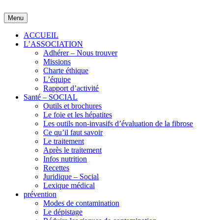
Skip
to
Menu
content
ACCUEIL
L’ASSOCIATION
Adhérer – Nous trouver
Missions
Charte éthique
L’équipe
Rapport d’activité
Santé – SOCIAL
Outils et brochures
Le foie et les hépatites
Les outils non-invasifs d’évaluation de la fibrose
Ce qu’il faut savoir
Le traitement
Après le traitement
Infos nutrition
Recettes
Juridique – Social
Lexique médical
prévention
Modes de contamination
Le dépistage