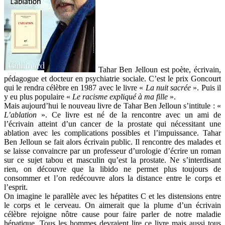
Tahar Ben Jelloun est poète, écrivain,
pédagogue et docteur en psychiatrie sociale. C’est le prix Goncourt
qui le rendra célèbre en 1987 avec le livre «
La nuit sacrée
». Puis il
y eu plus populaire «
Le racisme expliqué à ma fille
».
Mais aujourd’hui le nouveau livre de Tahar Ben Jelloun s’intitule : «
L’ablation
». Ce livre est né de la rencontre avec un ami de
l’écrivain atteint d’un cancer de la prostate qui nécessitant une
ablation avec les complications possibles et l’impuissance. Tahar
Ben Jelloun se fait alors écrivain public. Il rencontre des malades et
se laisse convaincre par un professeur d’urologie d’écrire un roman
sur ce sujet tabou et masculin qu’est la prostate. Ne s’interdisant
rien, on découvre que la libido ne permet plus toujours de
consommer et l’on redécouvre alors la distance entre le corps et
l’esprit.
On imagine le parallèle avec les hépatites C et les distensions entre
le corps et le cerveau. On aimerait que la plume d’un écrivain
célèbre rejoigne nôtre cause pour faire parler de notre maladie
hépatique. Tous les hommes devraient lire ce livre mais aussi tous