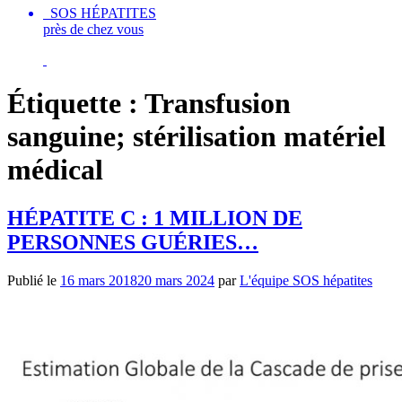
SOS HÉPATITES
près de chez vous
Étiquette :
Transfusion
sanguine; stérilisation matériel
médical
HÉPATITE C : 1 MILLION DE
PERSONNES GUÉRIES…
Publié le
16 mars 2018
20 mars 2024
par
L'équipe SOS hépatites