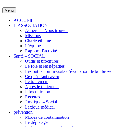
Skip
to
Menu
content
ACCUEIL
L’ASSOCIATION
Adhérer – Nous trouver
Missions
Charte éthique
L’équipe
Rapport d’activité
Santé – SOCIAL
Outils et brochures
Le foie et les hépatites
Les outils non-invasifs d’évaluation de la fibrose
Ce qu’il faut savoir
Le traitement
Après le traitement
Infos nutrition
Recettes
Juridique – Social
Lexique médical
prévention
Modes de contamination
Le dépistage