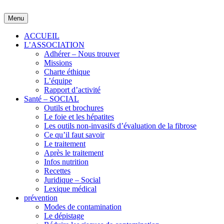
Skip
to
Menu
content
ACCUEIL
L’ASSOCIATION
Adhérer – Nous trouver
Missions
Charte éthique
L’équipe
Rapport d’activité
Santé – SOCIAL
Outils et brochures
Le foie et les hépatites
Les outils non-invasifs d’évaluation de la fibrose
Ce qu’il faut savoir
Le traitement
Après le traitement
Infos nutrition
Recettes
Juridique – Social
Lexique médical
prévention
Modes de contamination
Le dépistage