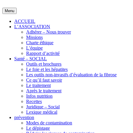
Skip
to
Menu
content
ACCUEIL
L’ASSOCIATION
Adhérer – Nous trouver
Missions
Charte éthique
L’équipe
Rapport d’activité
Santé – SOCIAL
Outils et brochures
Le foie et les hépatites
Les outils non-invasifs d’évaluation de la fibrose
Ce qu’il faut savoir
Le traitement
Après le traitement
Infos nutrition
Recettes
Juridique – Social
Lexique médical
prévention
Modes de contamination
Le dépistage