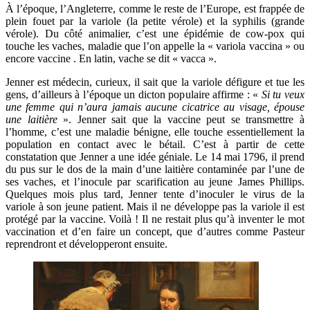
À l’époque, l’Angleterre, comme le reste de l’Europe, est frappée de
plein fouet par la variole (la petite vérole) et la syphilis (grande
vérole). Du côté animalier, c’est une épidémie de cow-pox qui
touche les vaches, maladie que l’on appelle la « variola vaccina » ou
encore vaccine . En latin, vache se dit « vacca ».
Jenner est médecin, curieux, il sait que la variole défigure et tue les
gens, d’ailleurs à l’époque un dicton populaire affirme : «
Si tu veux
une femme qui n’aura jamais aucune cicatrice au visage, épouse
une laitière
». Jenner sait que la vaccine peut se transmettre à
l’homme, c’est une maladie bénigne, elle touche essentiellement la
population en contact avec le bétail. C’est à partir de cette
constatation que Jenner a une idée géniale. Le 14 mai 1796, il prend
du pus sur le dos de la main d’une laitière contaminée par l’une de
ses vaches, et l’inocule par scarification au jeune James Phillips.
Quelques mois plus tard, Jenner tente d’inoculer le virus de la
variole à son jeune patient. Mais il ne développe pas la variole il est
protégé par la vaccine. Voilà ! Il ne restait plus qu’à inventer le mot
vaccination et d’en faire un concept, que d’autres comme Pasteur
reprendront et développeront ensuite.