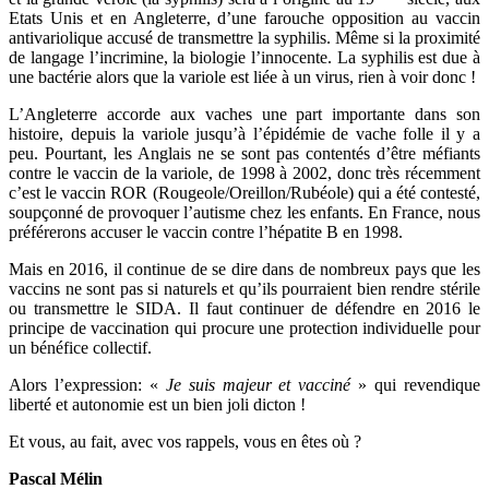
Etats Unis et en Angleterre, d’une farouche opposition au vaccin
antivariolique accusé de transmettre la syphilis. Même si la proximité
de langage l’incrimine, la biologie l’innocente. La syphilis est due à
une bactérie alors que la variole est liée à un virus, rien à voir donc !
L’Angleterre accorde aux vaches une part importante dans son
histoire, depuis la variole jusqu’à l’épidémie de vache folle il y a
peu. Pourtant, les Anglais ne se sont pas contentés d’être méfiants
contre le vaccin de la variole, de 1998 à 2002, donc très récemment
c’est le vaccin ROR (Rougeole/Oreillon/Rubéole) qui a été contesté,
soupçonné de provoquer l’autisme chez les enfants. En France, nous
préférerons accuser le vaccin contre l’hépatite B en 1998.
Mais en 2016, il continue de se dire dans de nombreux pays que les
vaccins ne sont pas si naturels et qu’ils pourraient bien rendre stérile
ou transmettre le SIDA. Il faut continuer de défendre en 2016 le
principe de vaccination qui procure une protection individuelle pour
un bénéfice collectif.
Alors l’expression: «
Je suis majeur et vacciné
» qui revendique
liberté et autonomie est un bien joli dicton !
Et vous, au fait, avec vos rappels, vous en êtes où ?
Pascal Mélin