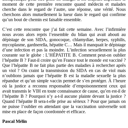
moment de cette première rencontre quand médecin et malades
cherche dans le regard de l’autre, une réponse, une vérité. Nous
cherchons alors mutuellement la lueur dans le regard qui confirme
qu’un bout de chemin est faisable ensemble.
C’est cette rencontre que j’ai fait cette semaine. Avec l’infirmière
nous avons alors repris l’ensemble du bilan qui avait abouti au
dépistage de son SIDA, gonocoque, chlamydiae, herpes, syphilis,
mycoplasme, gardnerella, hépatite C… Mais il manquait le dépistage
d’une infection et pas la moindre. L’infection sexuellement la plus
courante sur le globe : L’HÉPATITE B. Comment peut-on oublier
l’hépatite B ? Faut-il croire qu’en France tout le monde est vacciné ?
Que l’hépatite B ne fait plus partie des maladies à rechercher après
un viol ? On craint la transmission du SIDA en cas de viol mais
n’oublions jamais que l’hépatite B est la maladie sexuelle la plus
répandue et qu’un simple vaccin permet de s’en protéger. À l’heure
où la justice a reconnu responsable d’empoisonnement ceux qui
avait transmis le VIH en toute connaissance de cause, qu’en est-il de
l’hépatite B ? Pourquoi n’y a-t-il aucune plainte devant la justice ?
Quand l’hépatite B sera-t-elle prise au sérieux ? Pour que jamais on
ne puisse l’oublier en attendant que la vaccination universelle soit
mise en place de façon coordonnée et efficace.
Pascal Mélin