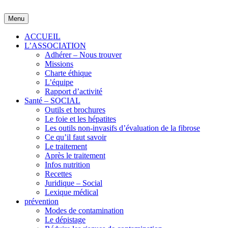
Skip
to
Menu
content
ACCUEIL
L’ASSOCIATION
Adhérer – Nous trouver
Missions
Charte éthique
L’équipe
Rapport d’activité
Santé – SOCIAL
Outils et brochures
Le foie et les hépatites
Les outils non-invasifs d’évaluation de la fibrose
Ce qu’il faut savoir
Le traitement
Après le traitement
Infos nutrition
Recettes
Juridique – Social
Lexique médical
prévention
Modes de contamination
Le dépistage