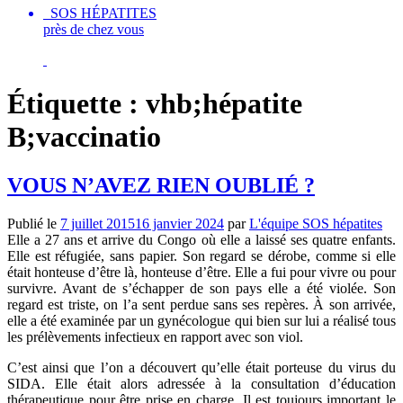
SOS HÉPATITES
près de chez vous
Étiquette :
vhb;hépatite
B;vaccinatio
VOUS N’AVEZ RIEN OUBLIÉ ?
Publié le
7 juillet 2015
16 janvier 2024
par
L'équipe SOS hépatites
Elle a 27 ans et arrive du Congo où elle a laissé ses quatre enfants.
Elle est réfugiée, sans papier. Son regard se dérobe, comme si elle
était honteuse d’être là, honteuse d’être. Elle a fui pour vivre ou pour
survivre. Avant de s’échapper de son pays elle a été violée. Son
regard est triste, on l’a sent perdue sans ses repères. À son arrivée,
elle a été examinée par un gynécologue qui bien sur lui a réalisé tous
les prélèvements infectieux en rapport avec son viol.
C’est ainsi que l’on a découvert qu’elle était porteuse du virus du
SIDA. Elle était alors adressée à la consultation d’éducation
thérapeutique pour être prise en charge. Il est toujours important le