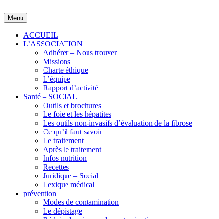
Skip
to
Menu
content
ACCUEIL
L’ASSOCIATION
Adhérer – Nous trouver
Missions
Charte éthique
L’équipe
Rapport d’activité
Santé – SOCIAL
Outils et brochures
Le foie et les hépatites
Les outils non-invasifs d’évaluation de la fibrose
Ce qu’il faut savoir
Le traitement
Après le traitement
Infos nutrition
Recettes
Juridique – Social
Lexique médical
prévention
Modes de contamination
Le dépistage