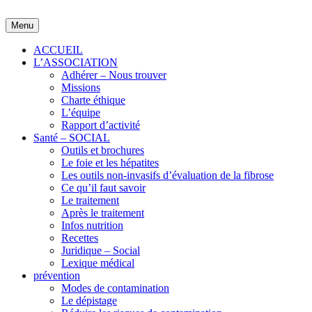
Skip
to
Menu
content
ACCUEIL
L’ASSOCIATION
Adhérer – Nous trouver
Missions
Charte éthique
L’équipe
Rapport d’activité
Santé – SOCIAL
Outils et brochures
Le foie et les hépatites
Les outils non-invasifs d’évaluation de la fibrose
Ce qu’il faut savoir
Le traitement
Après le traitement
Infos nutrition
Recettes
Juridique – Social
Lexique médical
prévention
Modes de contamination
Le dépistage