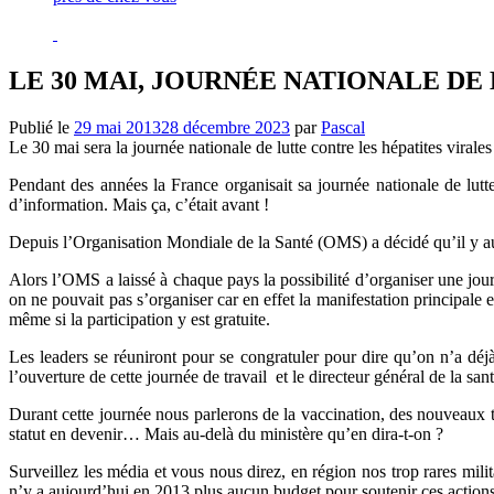
LE 30 MAI, JOURNÉE NATIONALE DE
Publié le
29 mai 2013
28 décembre 2023
par
Pascal
Le 30 mai sera la journée nationale de lutte contre les hépatites virale
Pendant des années la France organisait sa journée nationale de lutte
d’information. Mais ça, c’était avant !
Depuis l’Organisation Mondiale de la Santé (OMS) a décidé qu’il y aurai
Alors l’OMS a laissé à chaque pays la possibilité d’organiser une jour
on ne pouvait pas s’organiser car en effet la manifestation principale
même si la participation y est gratuite.
Les leaders se réuniront pour se congratuler pour dire qu’on n’a déjà
l’ouverture de cette journée de travail et le directeur général de la sant
Durant cette journée nous parlerons de la vaccination, des nouveaux tr
statut en devenir… Mais au-delà du ministère qu’en dira-t-on ?
Surveillez les média et vous nous direz, en région nos trop rares mili
n’y a aujourd’hui en 2013 plus aucun budget pour soutenir ces actions