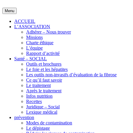
Skip
to
Menu
content
ACCUEIL
L’ASSOCIATION
Adhérer – Nous trouver
Missions
Charte éthique
L’équipe
Rapport d’activité
Santé – SOCIAL
Outils et brochures
Le foie et les hépatites
Les outils non-invasifs d’évaluation de la fibrose
Ce qu’il faut savoir
Le traitement
Après le traitement
Infos nutrition
Recettes
Juridique – Social
Lexique médical
prévention
Modes de contamination
Le dépistage