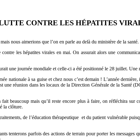
 LUTTE CONTRE LES HÉPATITES VIRA
s mais nous aimerions que l’on en parle au delà du ministère de la santé.
 contre les hépatites virales en mai. On assurait alors une communicat
t une journée mondiale et celle-ci a été positionné le 28 juillet. Une mo
née nationale à sa guise et chez nous c’est demain ! L’année dernière, i
 est une réunion dans les locaux de la Direction Générale de la Santé (
 fait beaucoup mais qu’il reste encore plus à faire, on réfléchira sur 
é la clôture.
aitements, de l’éducation thérapeutique et du patient vulnérable puisqu’
tants tenterons parfois des actions de terrain pour porter les messages 
.