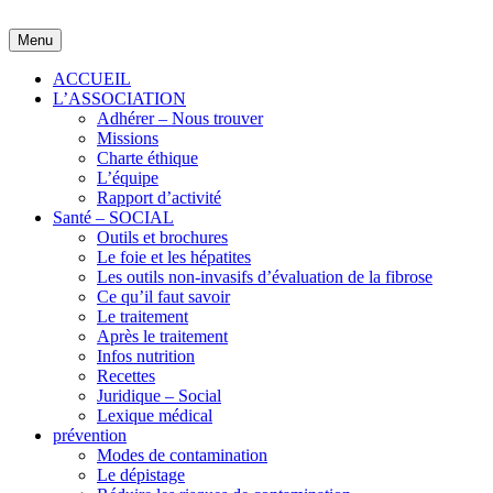
Skip
to
Menu
content
ACCUEIL
L’ASSOCIATION
Adhérer – Nous trouver
Missions
Charte éthique
L’équipe
Rapport d’activité
Santé – SOCIAL
Outils et brochures
Le foie et les hépatites
Les outils non-invasifs d’évaluation de la fibrose
Ce qu’il faut savoir
Le traitement
Après le traitement
Infos nutrition
Recettes
Juridique – Social
Lexique médical
prévention
Modes de contamination
Le dépistage