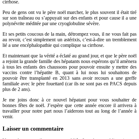
cirrhose.
Peu de gens ont vu le père noël marcher, le plus souvent il était tiré
sur son traîneau ou s’appuyait sur des enfants et pour cause il a une
polynévrite méditée par une cryoglobuline sévère.
Et ses petits coucous de la main, détrompez vous, il ne vous fait pas
au revoir, c’est simplement un astérixis, c’est-à-dire un tremblement
lié a une encéphalopathie qui complique sa cirrhose.
Et maintenant que la vérité a éclaté au grand jour, et que le père noël
a rejoint la grande famille des hépatants nous espérons qu’il amènera
à tous les enfants des chaussons pour pouvoir ensuite y mettre des
vaccins contre l’hépatite B, quant à lui nous lui souhaitons de
pouvoir être transplanté en 2013 sans avoir recours a une greffe
familiale avec le père fouettard (car ils ne sont pas en PACS depuis
plus de 2 ans).
Je me joins donc à ce nouvel hépatant pour vous souhaiter de
bonnes fêtes de noël. J’espère que cette année encore il arrivera à
travailler pour notre part nous l’aiderons tout au long de l’année à
venir.
Laisser un commentaire