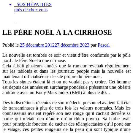
SOS HÉPATITES
près de chez vous
LE PÈRE NOËL À LA CIRRHOSE
Publié le
25 décembre 2012
27 décembre 2023
par
Pascal
La nouvelle est tombée ce soir et vient d’être confirmée par le pôle
nord : le Père Noël a une cirrhose.
Cela faisait plusieurs années que la rumeur revenait régulièrement
sur les tabloïds et dans les journaux people mais la nouvelle est
maintenant officialisée sur le site propre du père noël.
Tous les signes étaient là et on ne voulait pas y croire. Cet homme
est depuis des années en surcharge pondérale présentant une obésité
androïde avec un Body Mass Index (BMI) à plus de 40…
Des indiscrétions récentes de son médecin personnel avaient fait état
de transaminases à plus de trois fois les valeurs normales. Mais les
connaisseurs avaient repéré son nez rouge qu’il cachait derrière sa
barbe qui n’était rien d’autre qu’un rhino phyma. Sa barbe avait
pour principale fonction de cacher des télangiectasies qu’il porte sur
le visage, ces petites rougeurs de la peau qui sont typique d’une