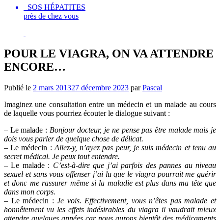
SOS HÉPATITES
près de chez vous
POUR LE VIAGRA, ON VA ATTENDRE
ENCORE…
Publié le
2 mars 2013
27 décembre 2023
par
Pascal
Imaginez une consultation entre un médecin et un malade au cours
de laquelle vous pourriez écouter le dialogue suivant :
– Le malade :
Bonjour docteur, je ne pense pas être malade mais je
dois vous parler de quelque chose de délicat.
– Le médecin :
Allez-y, n’ayez pas peur, je suis médecin et tenu au
secret médical. Je peux tout entendre.
– Le malade :
C’est-à-dire que j’ai parfois des pannes au niveau
sexuel et sans vous offenser j’ai lu que le viagra pourrait me guérir
et donc me rassurer même si la maladie est plus dans ma tête que
dans mon corps.
– Le médecin :
Je vois. Effectivement, vous n’êtes pas malade et
honnêtement vu les effets indésirables du viagra il vaudrait mieux
attendre quelques années car nous aurons bientôt des médicaments