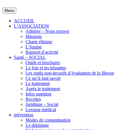
Skip
to
Menu
content
ACCUEIL
L’ASSOCIATION
Adhérer – Nous trouver
Missions
Charte éthique
L’équipe
Rapport d’activité
Santé – SOCIAL
Outils et brochures
Le foie et les hépatites
Les outils non-invasifs d’évaluation de la fibrose
Ce qu’il faut savoir
Le traitement
Après le traitement
Infos nutrition
Recettes
Juridique – Social
Lexique médical
prévention
Modes de contamination
Le dépistage