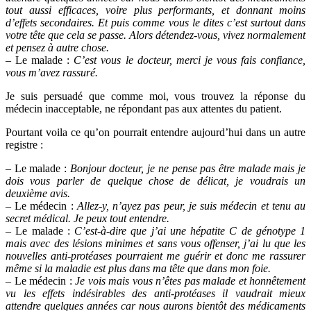
tout aussi efficaces, voire plus performants, et donnant moins
d’effets secondaires. Et puis comme vous le dites c’est surtout dans
votre tête que cela se passe. Alors détendez-vous, vivez normalement
et pensez à autre chose.
– Le malade :
C
’est vous le docteur, merci je vous fais confiance,
vous m’avez rassuré.
Je suis persuadé que comme moi, vous trouvez la réponse du
médecin inacceptable, ne répondant pas aux attentes du patient.
Pourtant voila ce qu’on pourrait entendre aujourd’hui dans un autre
registre :
– Le malade :
Bonjour docteur, je ne pense pas être malade mais je
dois vous parler de quelque chose de délicat, je voudrais un
deuxième avis.
– Le médecin :
Allez-y, n’ayez pas peur, je suis médecin et tenu au
secret médical. Je peux tout entendre.
– Le malade :
C’est-à-dire que j’ai une hépatite C de génotype 1
mais avec des lésions minimes et sans vous offenser, j’ai lu que les
nouvelles anti-protéases pourraient me guérir et donc me rassurer
même si la maladie est plus dans ma tête que dans mon foie.
– Le médecin :
Je vois mais vous n’êtes pas malade et honnêtement
vu les effets indésirables des anti-protéases il vaudrait mieux
attendre quelques années car nous aurons bientôt des médicaments