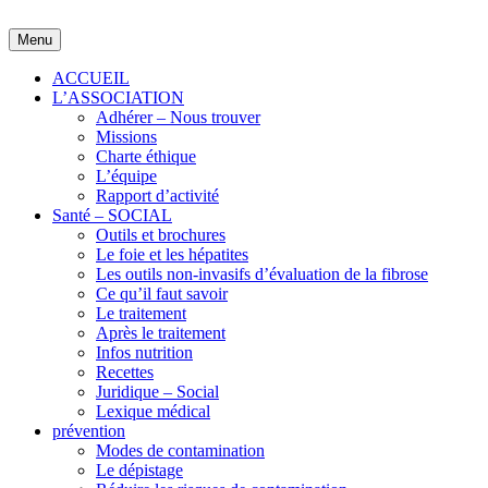
Skip
to
Menu
content
ACCUEIL
L’ASSOCIATION
Adhérer – Nous trouver
Missions
Charte éthique
L’équipe
Rapport d’activité
Santé – SOCIAL
Outils et brochures
Le foie et les hépatites
Les outils non-invasifs d’évaluation de la fibrose
Ce qu’il faut savoir
Le traitement
Après le traitement
Infos nutrition
Recettes
Juridique – Social
Lexique médical
prévention
Modes de contamination
Le dépistage