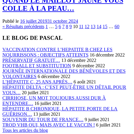
QUAND LE MAILLOT JAUNE VOUS
COLLE À LA PEAU…
Publié le
16 juillet 2019
31 octobre 2024
Pagination
« Résultats précédents
1
…
5
6
7
8
9
10
11
12
13
14
15
…
60
des
LE BLOG DE PASCAL
publications
VACCINATION CONTRE L’HEPATITE B CHEZ LES
NOURRISSONS : OBJECTIFS ATTEINTS
16 décembre 2022
PRÉSERVATIF GRATUIT…
13 décembre 2022
FOOTBALL ET SUBSTITUTION
9 décembre 2022
JOURNÉE INTERNATIONALE DES BÉNÉVOLES ET DES
VOLONTAIRES
6 décembre 2022
L’HÉPATITE C, 25 ANS APRÈS…
6 août 2021
HÉPATITE DELTA : C’EST PEUT-ÊTRE UN DÉTAIL POUR
VOUS…
20 juillet 2021
CIRRHOSE, UN MOT TOUJOURS AUSSI DUR À
ENTENDRE…
16 juillet 2021
HÉPATITE B CHRONIQUE, LA PETITE PORTE DE LA
GUÉRISON…
13 juillet 2021
SOUVENIR DU TOUR DE FRANCE…
9 juillet 2021
TROD VHB OUI, MAIS AVEC LE VACCIN !
6 juillet 2021
Tous les articles du blog