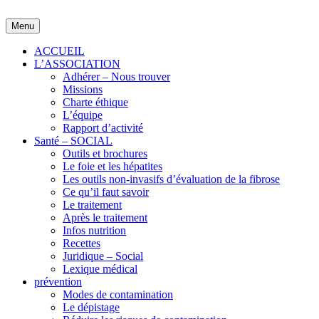
Skip
to
Menu
content
ACCUEIL
L’ASSOCIATION
Adhérer – Nous trouver
Missions
Charte éthique
L’équipe
Rapport d’activité
Santé – SOCIAL
Outils et brochures
Le foie et les hépatites
Les outils non-invasifs d’évaluation de la fibrose
Ce qu’il faut savoir
Le traitement
Après le traitement
Infos nutrition
Recettes
Juridique – Social
Lexique médical
prévention
Modes de contamination
Le dépistage