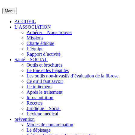
Skip
to
Menu
content
ACCUEIL
L’ASSOCIATION
Adhérer – Nous trouver
Missions
Charte éthique
L’équipe
Rapport d’activité
Santé – SOCIAL
Outils et brochures
Le foie et les hépatites
Les outils non-invasifs d’évaluation de la fibrose
Ce qu’il faut savoir
Le traitement
Après le traitement
Infos nutrition
Recettes
Juridique – Social
Lexique médical
prévention
Modes de contamination
Le dépistage