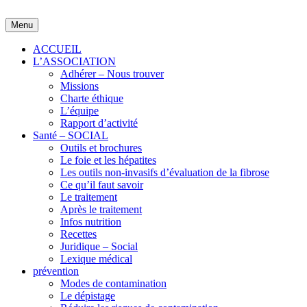
Skip
to
Menu
content
ACCUEIL
L’ASSOCIATION
Adhérer – Nous trouver
Missions
Charte éthique
L’équipe
Rapport d’activité
Santé – SOCIAL
Outils et brochures
Le foie et les hépatites
Les outils non-invasifs d’évaluation de la fibrose
Ce qu’il faut savoir
Le traitement
Après le traitement
Infos nutrition
Recettes
Juridique – Social
Lexique médical
prévention
Modes de contamination
Le dépistage