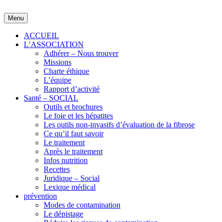
Skip
to
Menu
content
ACCUEIL
L’ASSOCIATION
Adhérer – Nous trouver
Missions
Charte éthique
L’équipe
Rapport d’activité
Santé – SOCIAL
Outils et brochures
Le foie et les hépatites
Les outils non-invasifs d’évaluation de la fibrose
Ce qu’il faut savoir
Le traitement
Après le traitement
Infos nutrition
Recettes
Juridique – Social
Lexique médical
prévention
Modes de contamination
Le dépistage