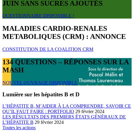
JUIN SANS SUCRES AJOUTÉS
QUESTIONNAIRE DISPONIBLE !
MALADIES CARDIO-RENALES
METABOLIQUES (CRM) : ANNONCE
CONSTITUTION DE LA COALITION CRM
134 QUESTIONS – RÉPONSES SUR LA
MASH
NOUVEL OUVRAGE DISPONIBLE
Lumière sur les hépatites B et D
L’HÉPATITE B, M’AIDER À LA COMPRENDRE, SAVOIR CE
QU’IL FAUT FAIRE : PORTFOLIO
29 février 2024
LES RÉSULTATS DES PREMIERS ÉTATS GÉNÉRAUX DE
L’HÉPATITE B
29 février 2024
Toutes les actions