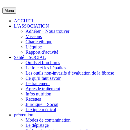
Skip
to
Menu
content
ACCUEIL
L’ASSOCIATION
Adhérer – Nous trouver
Missions
Charte éthique
L’équipe
Rapport d’activité
Santé – SOCIAL
Outils et brochures
Le foie et les hépatites
Les outils non-invasifs d’évaluation de la fibrose
Ce qu’il faut savoir
Le traitement
Après le traitement
Infos nutrition
Recettes
Juridique – Social
Lexique médical
prévention
Modes de contamination
Le dépistage