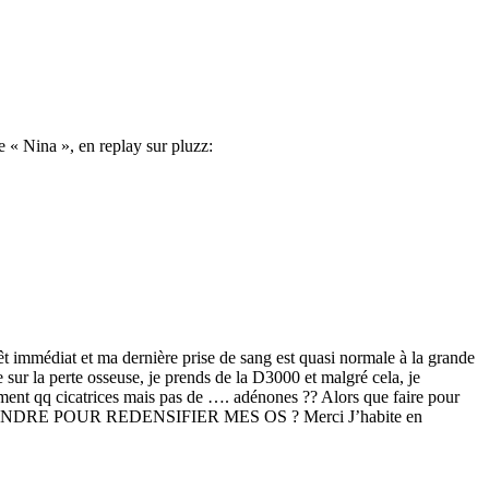
e « Nina », en replay sur pluzz:
rêt immédiat et ma dernière prise de sang est quasi normale à la grande
sur la perte osseuse, je prends de la D3000 et malgré cela, je
ement qq cicatrices mais pas de …. adénones ?? Alors que faire pour
S JE PRENDRE POUR REDENSIFIER MES OS ? Merci J’habite en