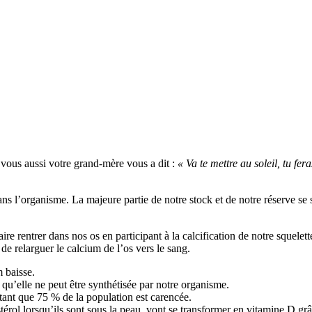
vous aussi votre grand-mère vous a dit :
« Va te mettre au soleil, tu fer
ans l’organisme. La majeure partie de notre stock et de notre réserve se 
aire rentrer dans nos os en participant à la calcification de notre squelett
de relarguer le calcium de l’os vers le sang.
 baisse.
u’elle ne peut être synthétisée par notre organisme.
utant que 75 % de la population est carencée.
stérol lorsqu’ils sont sous la peau, vont se transformer en vitamine D grâ