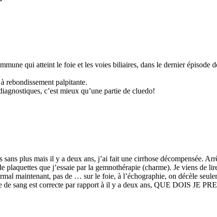
”
mune qui atteint le foie et les voies biliaires, dans le dernier épisode d
 à rebondissement palpitante.
 diagnostiques, c’est mieux qu’une partie de cluedo!
ns sans plus mais il y a deux ans, j’ai fait une cirrhose décompensée. Ar
plaquettes que j’essaie par la gemnothérapie (charme). Je viens de lire 
rmal maintenant, pas de … sur le foie, à l’échographie, on décèle seul
prise de sang est correcte par rapport à il y a deux ans, QUE DOI