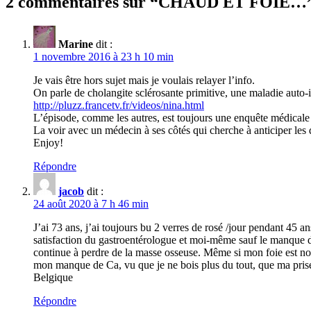
2 commentaires sur “
CHAUD ET FOIE…
Marine
dit :
1 novembre 2016 à 23 h 10 min
Je vais être hors sujet mais je voulais relayer l’info.
On parle de cholangite sclérosante primitive, une maladie auto-im
http://pluzz.francetv.fr/videos/nina.html
L’épisode, comme les autres, est toujours une enquête médicale
La voir avec un médecin à ses côtés qui cherche à anticiper les
Enjoy!
Répondre
jacob
dit :
24 août 2020 à 7 h 46 min
J’ai 73 ans, j’ai toujours bu 2 verres de rosé /jour pendant 45 a
satisfaction du gastroentérologue et moi-même sauf le manque de 
continue à perdre de la masse osseuse. Même si mon foie est no
mon manque de Ca, vu que je ne bois plus du tout, que ma 
Belgique
Répondre