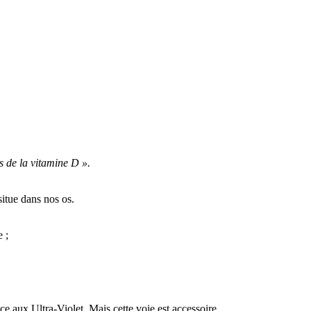
as de la vitamine D ».
situe dans nos os.
e ;
ce aux Ultra-Violet. Mais cette voie est accessoire.