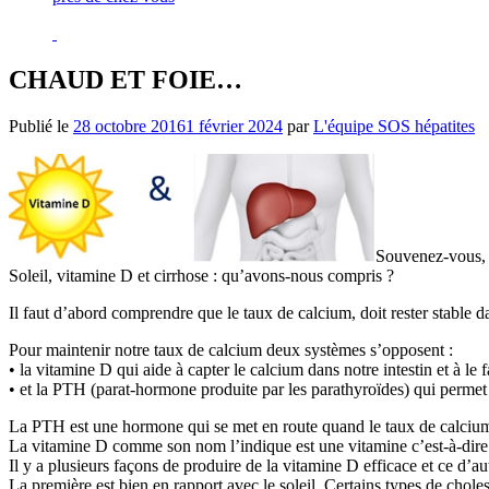
CHAUD ET FOIE…
Publié le
28 octobre 2016
1 février 2024
par
L'équipe SOS hépatites
Souvenez-vous, 
Soleil, vitamine D et cirrhose : qu’avons-nous compris ?
Il faut d’abord comprendre que le taux de calcium, doit rester stable d
Pour maintenir notre taux de calcium deux systèmes s’opposent :
• la vitamine D qui aide à capter le calcium dans notre intestin et à le f
• et la PTH (parat-hormone produite par les parathyroïdes) qui permet 
La PTH est une hormone qui se met en route quand le taux de calcium
La vitamine D comme son nom l’indique est une vitamine c’est-à-dire q
Il y a plusieurs façons de produire de la vitamine D efficace et ce d’a
La première est bien en rapport avec le soleil. Certains types de chole