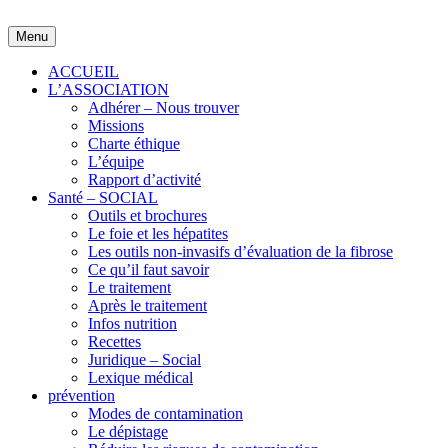
Skip
to
Menu
content
ACCUEIL
L’ASSOCIATION
Adhérer – Nous trouver
Missions
Charte éthique
L’équipe
Rapport d’activité
Santé – SOCIAL
Outils et brochures
Le foie et les hépatites
Les outils non-invasifs d’évaluation de la fibrose
Ce qu’il faut savoir
Le traitement
Après le traitement
Infos nutrition
Recettes
Juridique – Social
Lexique médical
prévention
Modes de contamination
Le dépistage