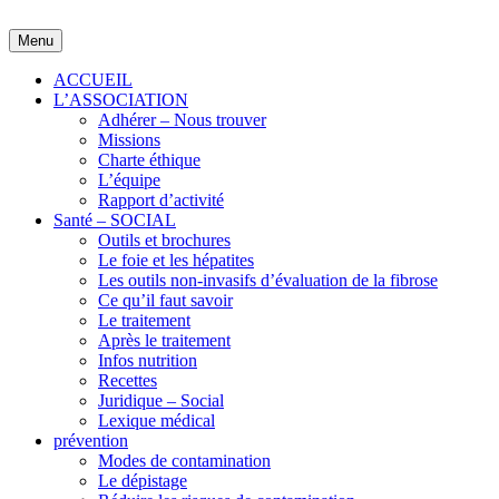
Skip
to
Menu
content
ACCUEIL
L’ASSOCIATION
Adhérer – Nous trouver
Missions
Charte éthique
L’équipe
Rapport d’activité
Santé – SOCIAL
Outils et brochures
Le foie et les hépatites
Les outils non-invasifs d’évaluation de la fibrose
Ce qu’il faut savoir
Le traitement
Après le traitement
Infos nutrition
Recettes
Juridique – Social
Lexique médical
prévention
Modes de contamination
Le dépistage