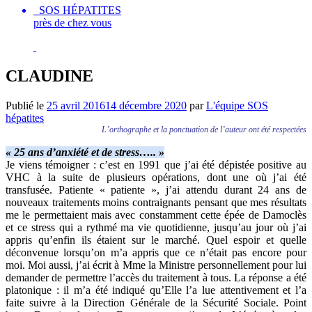
SOS HÉPATITES
près de chez vous
CLAUDINE
Publié le
25 avril 2016
14 décembre 2020
par
L'équipe SOS
hépatites
L’orthographe et la ponctuation de l’auteur ont été respectées
« 25 ans d’anxiété et de stress….. »
Je viens témoigner : c’est en 1991 que j’ai été dépistée positive au
VHC à la suite de plusieurs opérations, dont une où j’ai été
transfusée. Patiente « patiente », j’ai attendu durant 24 ans de
nouveaux traitements moins contraignants pensant que mes résultats
me le permettaient mais avec constamment cette épée de Damoclès
et ce stress qui a rythmé ma vie quotidienne, jusqu’au jour où j’ai
appris qu’enfin ils étaient sur le marché. Quel espoir et quelle
déconvenue lorsqu’on m’a appris que ce n’était pas encore pour
moi. Moi aussi, j’ai écrit à Mme la Ministre personnellement pour lui
demander de permettre l’accès du traitement à tous. La réponse a été
platonique : il m’a été indiqué qu’Elle l’a lue attentivement et l’a
faite suivre à la Direction Générale de la Sécurité Sociale. Point