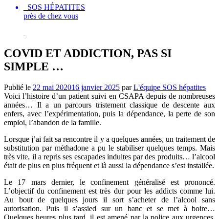
SOS HÉPATITES
près de chez vous
COVID ET ADDICTION, PAS SI
SIMPLE …
Publié le
22 mai 2020
16 janvier 2025
par
L'équipe SOS hépatites
Voici l’histoire d’un patient suivi en CSAPA depuis de nombreuses
années… Il a un parcours tristement classique de descente aux
enfers, avec l’
exp
érimentation, puis la dépendance, la perte de son
emploi, l’abandon de la famille.
Lorsque j’ai fait sa rencontre il y a quelques années, un traitement de
substitution par méthadone a pu le stabiliser quelques temps. Mais
très vite, il a repris ses escapades induites par des produits… l’alcool
était de plus en plus fréquent et là aussi la dépendance s’
est install
é
e.
Le 17 mars dernier, le confinement généralisé est prononcé.
L’objectif du confinement es
t tr
ès dur pour les addicts comme lui.
Au bout de quelques jours il sort s’
achet
er de l’alcool sans
autorisation. Puis
il s
’
assi
ed sur un banc et se met à boire…
Quelques heures plus tard,
il
est
amen
é par la police aux urgences.