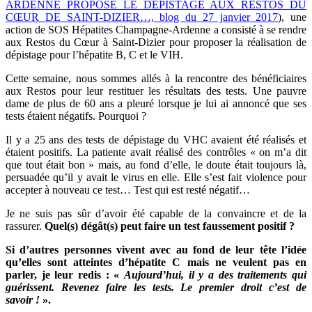
ARDENNE PROPOSE LE DÉPISTAGE AUX RESTOS DU
CŒUR DE SAINT-DIZIER…, blog du 27 janvier 2017
), une
action de SOS Hépatites Champagne-Ardenne a consisté à se rendre
aux Restos du Cœur à Saint-Dizier pour proposer la réalisation de
dépistage pour l’hépatite B, C et le VIH.
Cette semaine, nous sommes allés à la rencontre des bénéficiaires
aux Restos pour leur restituer les résultats des tests. Une pauvre
dame de plus de 60 ans a pleuré lorsque je lui ai annoncé que ses
tests étaient négatifs. Pourquoi ?
Il y a 25 ans des tests de dépistage du VHC avaient été réalisés et
étaient positifs. La patiente avait réalisé des contrôles « on m’a dit
que tout était bon » mais, au fond d’elle, le doute était toujours là,
persuadée qu’il y avait le virus en elle. Elle s’est fait violence pour
accepter à nouveau ce test… Test qui est resté négatif…
Je ne suis pas sûr d’avoir été capable de la convaincre et de la
rassurer.
Quel(s) dégât(s) peut faire un test faussement positif ?
Si d’autres personnes vivent avec au fond de leur tête l’idée
qu’elles sont atteintes d’hépatite C mais ne veulent pas en
parler, je leur redis : «
Aujourd’hui, il y a des traitements qui
guérissent. Revenez faire les tests. Le premier droit c’est de
savoir !
».