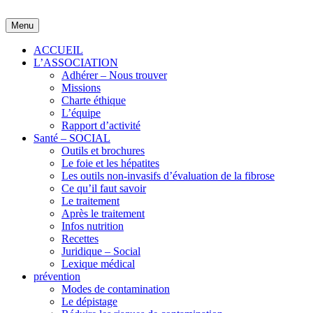
Skip
to
Menu
content
ACCUEIL
L’ASSOCIATION
Adhérer – Nous trouver
Missions
Charte éthique
L’équipe
Rapport d’activité
Santé – SOCIAL
Outils et brochures
Le foie et les hépatites
Les outils non-invasifs d’évaluation de la fibrose
Ce qu’il faut savoir
Le traitement
Après le traitement
Infos nutrition
Recettes
Juridique – Social
Lexique médical
prévention
Modes de contamination
Le dépistage