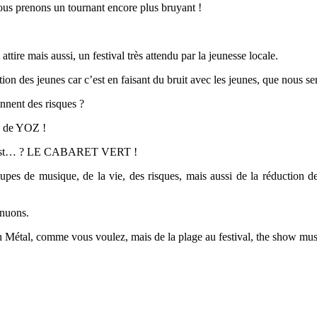
ous prenons un tournant encore plus bruyant !
 attire mais aussi, un festival très attendu par la jeunesse locale.
on des jeunes car c’est en faisant du bruit avec les jeunes, que nous se
ennent des risques ?
 de YOZ !
val c’est… ? LE CABARET VERT !
oupes de musique, de la vie, des risques, mais aussi de la réductio
inuons.
n Métal, comme vous voulez, mais de la plage au festival, the show mus