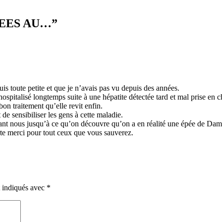
EES AU…
”
uis toute petite et que je n’avais pas vu depuis des années.
hospitalisé longtemps suite à une hépatite détectée tard et mal prise en 
bon traitement qu’elle revit enfin.
de sensibiliser les gens à cette maladie.
vant nous jusqu’à ce qu’on découvre qu’on a en réalité une épée de Damoc
rte merci pour tout ceux que vous sauverez.
t indiqués avec
*