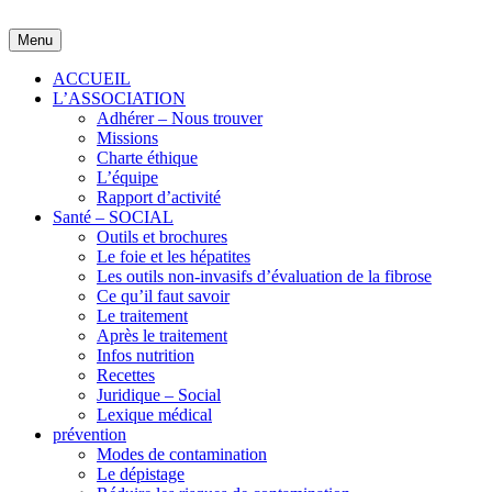
Skip
to
Menu
content
ACCUEIL
L’ASSOCIATION
Adhérer – Nous trouver
Missions
Charte éthique
L’équipe
Rapport d’activité
Santé – SOCIAL
Outils et brochures
Le foie et les hépatites
Les outils non-invasifs d’évaluation de la fibrose
Ce qu’il faut savoir
Le traitement
Après le traitement
Infos nutrition
Recettes
Juridique – Social
Lexique médical
prévention
Modes de contamination
Le dépistage