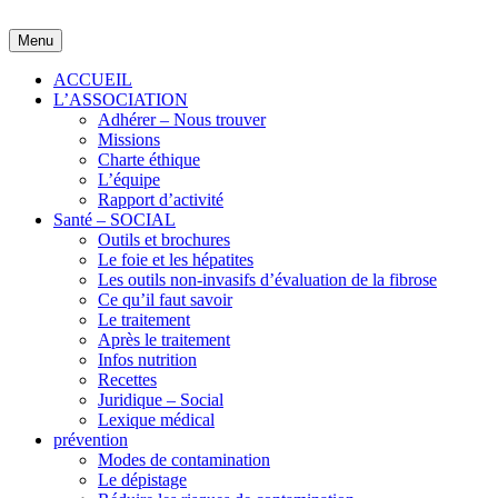
Skip
to
Menu
content
ACCUEIL
L’ASSOCIATION
Adhérer – Nous trouver
Missions
Charte éthique
L’équipe
Rapport d’activité
Santé – SOCIAL
Outils et brochures
Le foie et les hépatites
Les outils non-invasifs d’évaluation de la fibrose
Ce qu’il faut savoir
Le traitement
Après le traitement
Infos nutrition
Recettes
Juridique – Social
Lexique médical
prévention
Modes de contamination
Le dépistage