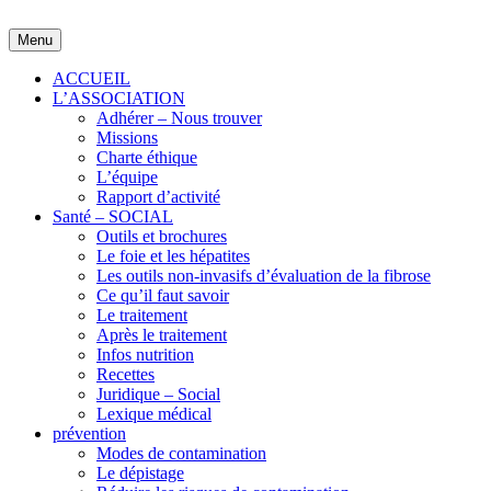
Skip
to
Menu
content
ACCUEIL
L’ASSOCIATION
Adhérer – Nous trouver
Missions
Charte éthique
L’équipe
Rapport d’activité
Santé – SOCIAL
Outils et brochures
Le foie et les hépatites
Les outils non-invasifs d’évaluation de la fibrose
Ce qu’il faut savoir
Le traitement
Après le traitement
Infos nutrition
Recettes
Juridique – Social
Lexique médical
prévention
Modes de contamination
Le dépistage